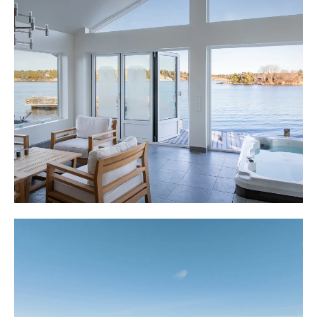
Ejder.
Tomten har även tre mindre byggnader i stort
renoveringsbehov väster om huvudbyggnaden samt ett
förråd nere vid infarten. Huset byggdes 1917, tillbyggt
2004 och är på cirka 265 kvm (ej uppmätt).
Mot sjösidan finns den stora altanen och här njuter man
av utsikten och makalösa solnedgångar under
sommarhalvåret. Altanen sträcker sig från öst till väst
och rymmer allt från matgrupp, solstolar, loungemöbler,
grillplats och mer där till. Här dukas långbordet upp för
kanske midsommarlunchen eller den årliga kräftskivan.
En del av altanen är även under tak med infravärme för
de svalare kvällarna.
Huset med 3-plan har totalt 5 sovrum, 3 badrum,
tvättstuga, kök i öppenplanlösning, sällskapsrum och