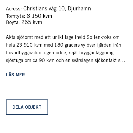
Christians väg 10, Djurhamn
Adress:
: 8 150 kvm
Tomtyta
: 265 kvm
Boyta
Äkta sjötomt med ett unikt läge invid Sollenkroka om
hela 23 910 kvm med 180 graders vy över fjärden från
huvudbyggnaden, egen udde, rejäl brygganläggning,
sjöstuga om ca 90 kvm och en svårslagen sjökontakt som
tillsammans bildar ett komplett sjöställe med allt man
LÄS MER
kan önska sig.
Här bor man likaväl permanent som på fritiden med
magisk skärgårdskänsla. Totalt 23 910 kvm fördelat på
8 150 kvm på land och ett vattenområde om 15 760
DELA OBJEKT
kvm. Ett perfekt boende för den stora familjen eller den
som gillar att ha många vänner och släkt på besök. Här
finns det tre mindre komplementbyggnader i