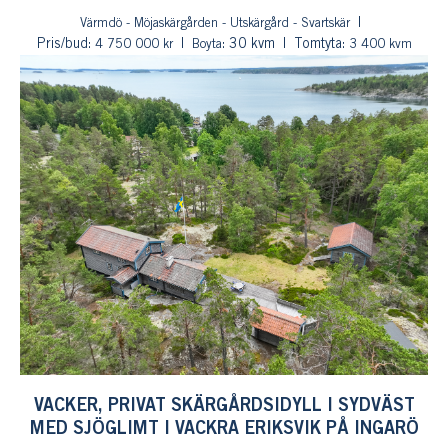
Värmdö - Möjaskärgården - Utskärgård - Svartskär
Pris/bud:
: 30 kvm
Tomtyta:
4 750 000 kr
Boyta
3 400 kvm
VACKER, PRIVAT SKÄRGÅRDSIDYLL I SYDVÄST
MED SJÖGLIMT I VACKRA ERIKSVIK PÅ INGARÖ