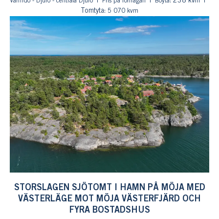
: 238 kvm
Värmdö - Djurö - centrala Djurö
Pris på förfrågan
Boyta
Tomtyta:
5 070 kvm
STORSLAGEN SJÖTOMT I HAMN PÅ MÖJA MED
VÄSTERLÄGE MOT MÖJA VÄSTERFJÄRD OCH
FYRA BOSTADSHUS