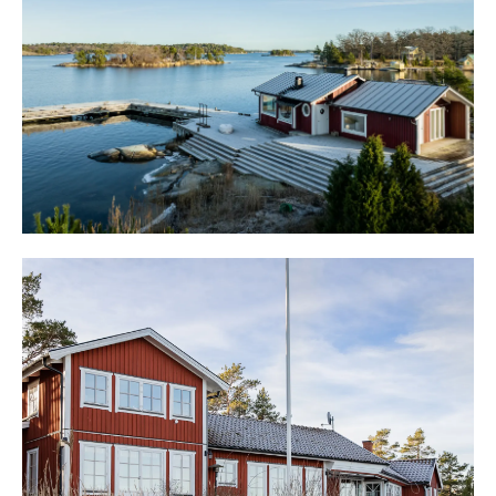
inredd källarvåning som idag används som tv-rum. Vid
entréplan finns två separata ingångar. Masterbedroom
har härlig sjöutsikt, klädkammare och eget stort badrum
med dusch, handfat och rymligt badkar med sjöutsikt. I
köket finns kamin, matplats, köksö i öppen planlösning
med stora fönsterpartier med utgång till altanen mot
vattnet. Sällskapsrummet som ligger i anslutning till
köket erbjuder gott om plats för soff- och matgrupp och
murad öppen spis, egen utgång till den stora altanen.
Här finner vi 2 sovrum med plats för dubbelsäng och
god förvaring. På övre plan finns också 2 sovrum, samt
ett badrum med dusch, handfat och toalett.
Huset källare har använts som tv-rum. Från källarens tv-
rum nås husets alla anläggningar så som
bergvärmecentralen, och avsaltningsanläggningen.
Fastigheten har även installerat ett reningsverk av större
modell från Topas.