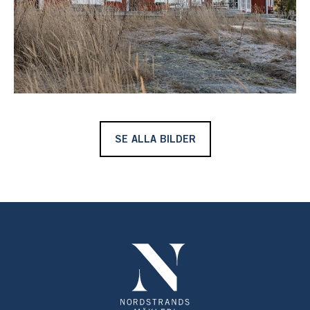
Det finns mycket mer att säga om denna unika och
fantastiska plats, men den måste upplevas på plats.
Välkommen att kontakta Theo Dietz på 070-7444443
för personlig visning!
SE ALLA BILDER