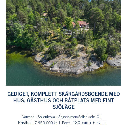
GEDIGET, KOMPLETT SKÄRGÅRDSBOENDE MED
HUS, GÄSTHUS OCH BÅTPLATS MED FINT
SJÖLÄGE
Värmdö - Sollenkroka - Ängsholmen/Sollenkroka Ö
Pris/bud:
: 180 kvm + 6 kvm
7 950 000 kr
Boyta