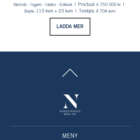
Pris/bud:
Värmdö - Ingarö - Idalen - Eriksvik
6 750 000 kr
: 115 kvm + 20 kvm
Tomtyta:
Boyta
4 704 kvm
LADDA MER
MENY