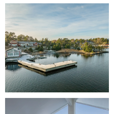
renoveringsbehov, en sjöstuga om 90 kvm samt en stor
huvudbyggnad. På tomten finns en egen pir med brygga
som förr användes som angöringsplats för större båtar.
Från udden till öster mot brygganläggningen finns en
egen vik med klippor och sandbotten, vilket är perfekt
för barnen, lek och bastubad. Vid bryggan finns
sjöstugan som är smart placerad i väster.
Brygganläggningen är påtagligt stor med gott om plats
för egna båtar samt för vänner på besök.
Sjöstugan är stor och inrymmer en vedeldad bastu,ett
eget spa med jacuzzi med stora skjutdörrar i glas mot
vattnet. Rymligt badrum med toalett och himmelsdusch.
I hallen finns det förberett för kök om så önskas. Även
ett större sovrum som enkelt kan delas upp till två
separata sovrum. Här bor man med havet som granne på
allra första parkett. Sjötugan är arkitektritat av Micaela