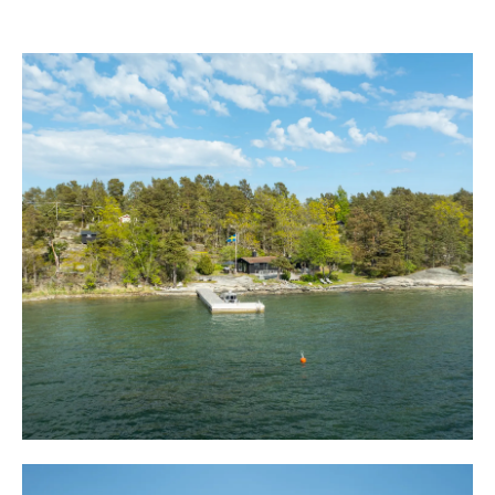
Vi befinner oss i Smådalaröskärgården, nära Tyresö- och
Ingarölandet och ett vackert pärlband av öar, kobbar och
skär och det är här som ön Ängsön ligger med ett
utmärkt centralt och tillgänglig läge.
Hit kommer man med waxholmsbåt eller egen båt från
båtplatsen i Breviksmaren och framme sker förtöjning
skyddat på insidan av den nya bryggan. Vid den gedigna
bryggan, från 2022, finns plats för flera båtar. På
bryggan, längst ut, finns plats att duka upp långbordet
med midsommarlunchen och från bryggan lever man ett
aktivt bad- och båtliv och kanske prövar fiskelyckan.
Vid bryggfästet omges bryggan av fina klipphällar och
strax ovanför en fin uteplats med panoramautsikt över
Gränöfjärden.
Strax ovanför ligger huvudbyggnaden, på cirka 55 kvm,
och en uteplats omger på sidan och en stor altan längs