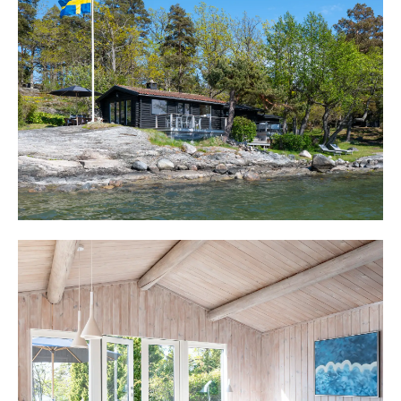
lagar man mat med härlig närvaro och sjöutsikt. Köket
erbjuder allt man kan önska sig av standard med exklusiv
maskinell utrustning med stor gasspis och ho på ön och
kyl/frys, ho och diskmaskin med gott om arbetsytor.
Plats finns matbord eller som idag härliga fåtöljer.
Från köket når man en trevlig hall med plats för
avhänging och entrén mot altanen. Från hallen når man
en toalett med förbränningstoalett och tvättställ, sovrum
2 med platsbyggd våningssäng och utgång till dusch och
tvättstugan i teknikboden. Sovrum ligger längst söderut
och här vaknar och somnar man med härlig sjöutsikt från
en dubbelsäng och platsbyggd förvaring
Söder om huset finns en bod med ytterligare en
förbränningstoalett med härlig sjöutsikt samt
snickarbod. Nedanför finns mjuka gräsytor för lek och