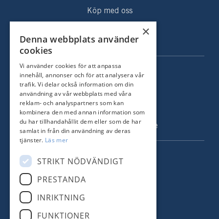
Köp med oss
Sålda hem
×
Denna webbplats använder
Om oss
cookies
Vi använder cookies för att anpassa
KONTAKT
innehåll, annonser och för att analysera vår
trafik. Vi delar också information om din
Strandvägen 67
användning av vår webbplats med våra
115 23 Stockholm
reklam- och analyspartners som kan
kombinera den med annan information som
Tel: +46 8 731 51 00
du har tillhandahållit dem eller som de har
info@nordstrandsmakleri.se
samlat in från din användning av deras
tjänster.
Läs mer
FÖLJ OSS
STRIKT NÖDVÄNDIGT
PRESTANDA
Facebook
INRIKTNING
Instagram
FUNKTIONER