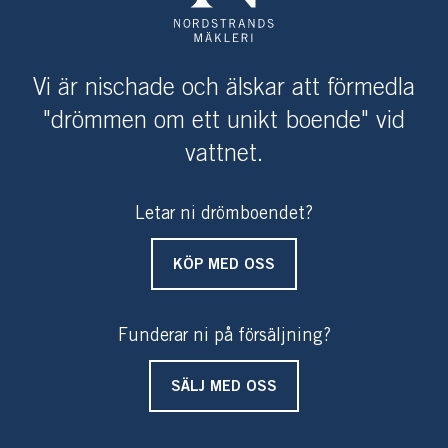
Med egna båten finns många utflyktsmål att uppleva
och via Kymendösund, där man hittar affär, krog och
båtmack, är man snabbt ute i ytterskärgården och vackra
Fjärdlång och Huvudskär.
Vi är nischade och älskar att förmedla
Båt- och bilplats finns i Breviksmaren på fastlandet,
"drömmen om ett unikt boende" vid
rakt över fjärden.
vattnet.
Varmt välkommen på visning av ett underbart, komplett
sjöställe som inte lämnar något mer att önska!
Letar ni drömboendet?
KÖP MED OSS
Funderar ni på försäljning?
SÄLJ MED OSS