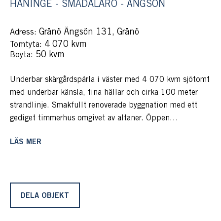
HANINGE - SMÅDALARÖ - ÄNGSÖN
Gränö Ängsön 131, Gränö
Adress:
: 4 070 kvm
Tomtyta
: 50 kvm
Boyta
Underbar skärgårdspärla i väster med 4 070 kvm sjötomt
med underbar känsla, fina hällar och cirka 100 meter
strandlinje. Smakfullt renoverade byggnation med ett
gediget timmerhus omgivet av altaner. Öppen
planlösning och hög standard. Två gästhus med plats för
LÄS MER
två sängar i vardera hus, förrådsbodar och nybyggd
stenkistbrygga med skyddad vinkel och plats för flera
båtar. Närhet till fastlandet med båt- och bilplats vid
Breviksmaren och waxholmsbrygga några minuters
promenad från tomten. Båtplats vid Breviksmaren som
DELA OBJEKT
hör till fastigheten ingår.