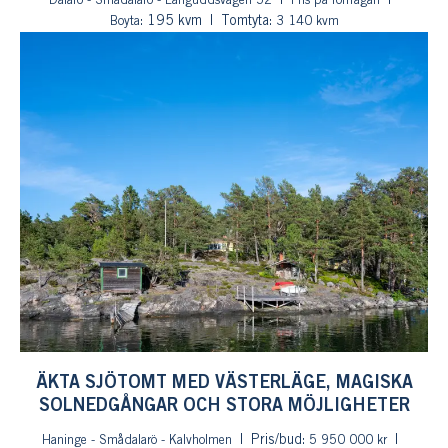
Dalarö - Smådalarö - Långuddsvägen 52
Pris på förfrågan
: 195 kvm
Tomtyta:
Boyta
3 140 kvm
ÄKTA SJÖTOMT MED VÄSTERLÄGE, MAGISKA
SOLNEDGÅNGAR OCH STORA MÖJLIGHETER
Pris/bud:
Haninge - Smådalarö - Kalvholmen
5 950 000 kr