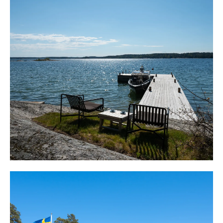
långsidan mot fjärden och här finns plats för att duka
upp långbordet med härlig sjöutsikt och plats finns för
loungegrupp med bord och soffgrupp.
Huset har på senare år renoverats och utvecklats till
dagens fina skick och höga standard. Nytt kök och nya
ytskikt 2020. Ny bod med tvättmaskin, torktumlare, stor
varmvattenberedare och avsaltningsanläggning samma år
och 2021 toalett inne i huset. Nytt sovrum 2021,
renoverat öppen spis 2024 och ommålning fasad och
nya fönster 2026.
Huset disponeras med sällskapsrum och matplats i
öppen planlösning med härlig rymd, ljusa ytskikt, två
utgångar till altanen och stora fönster mot vattnet i två
väderstreck. En murad öppen spis ger värme och
atmosfär under kalla årstider. Öppet intill med två
genomgångar, ligger köket med trevlig köksö och här