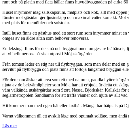
runt och på platån med flata hällar finns huvudbyggnaden på cirka 60 
Huset inrymmer idag sällskapsrum, matplats och kök, allt med öppen 
fönster mot sjösidan ger ljusinsläpp och maximal vattenkontakt. Mot v
med plats för utemöbler och solstolar.
Intill huset finns ett gästhus med ett stort rum som inrymmer minst e
omges av en äldre altan som behöver renoveras.
En lekstuga finns för de små och byggnationen omges av blåbärsris, lj
att vi befinner oss på sista utpost i Möjaskärgården.
Från tomten leder en stig ner till flytbryggan, som man delar med en
servitut på flytbrygga och plats finns att förtöja längsmed bryggan elle
För den som älskar att leva som ett med naturen, paddla i ytterskärgård
njuta av de bekvämligheter som Möja har att erbjuda är detta ett skär
våra välkända utskärgårdar som Stora Nassa, Björkskär, Kallskär för 
seglarmetropolen Sandhamn för att träffa vänner och njuta av allt vad
Hit kommer man med egen båt eller taxibåt. Många har båtplats på Dj
Varmt välkommen till ett avskilt läge med optimalt solläge, men ändå n
Läs mer