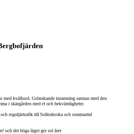
 Bergbofjärden
äge med kvällssol. Grönskande inramning samsas med den
mma i skärgården med el och bekvämligheter.
r och reguljärtrafik till Sollenkroka och sommartid
² och det höga läget ger sol året