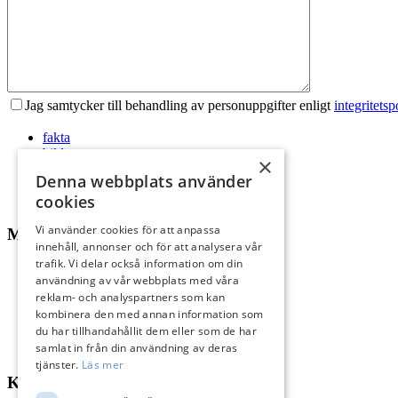
Jag samtycker till behandling av personuppgifter enligt
integritetsp
fakta
bilder
×
Anmäl intresse
Denna webbplats använder
cookies
Vi använder cookies för att anpassa
MENY
innehåll, annonser och för att analysera vår
trafik. Vi delar också information om din
Till salu
användning av vår webbplats med våra
Kommande
reklam- och analyspartners som kan
Sälj med oss
kombinera den med annan information som
Köp med oss
du har tillhandahållit dem eller som de har
Sålda hem
samlat in från din användning av deras
Om oss
tjänster.
Läs mer
KONTAKT