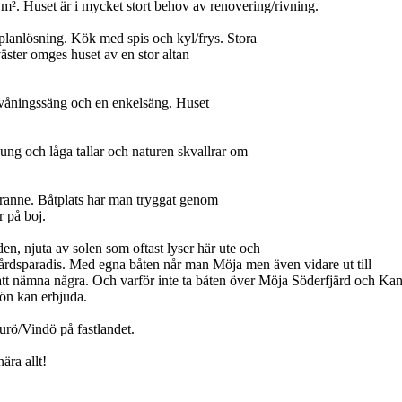
m². Huset är i mycket stort behov av renovering/rivning.
planlösning. Kök med spis och kyl/frys. Stora
äster omges huset av en stor altan
n våningssäng och en enkelsäng. Huset
ung och låga tallar och naturen skvallrar om
 granne. Båtplats har man tryggat genom
r på boj.
en, njuta av solen som oftast lyser här ute och
gårdsparadis. Med egna båten når man Möja men även vidare ut till
att nämna några. Och varför inte ta båten över Möja Söderfjärd och Kan
 ön kan erbjuda.
urö/Vindö på fastlandet.
ära allt!