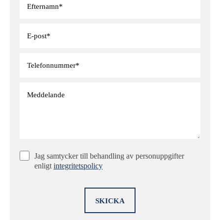
Bostadshuset ligger centralt på tomten och blickar ut över
vattnet. En stor altan omger huset och här följer man solen från
tidig morgon till sen kväll. Här sitter man skyddat, under tak
framför en brasa eller under ett parasoll i trädgården omgiven av
vacker grönska i ett härligt söderläge. Ingång till huset sker här
och en hall möter, från vilken man når ett sovrum med en säng
och en toalett med tvättställ. Vidare öppnar ett underbart
sällskapsrum upp sig med 3,5 meter i takhöjd, en härlig rymd
och stora fönster i två väderstreck. Från en soffgrupp njuter man
och centralt i rummet finns en kamin med en karaktärsfull
murstock med karaktär.
Jag samtycker till behandling av personuppgifter
Intill rummet finns ett på senare år tillbyggt uterum omgivet av
enligt
integritetspolicy
glas och här sitter man och njuter. Köket ligger i anslutning och
här lagar man mat med en fin sjöutsikt. Köket erbjuder gott om
arbetsytor och full maskinell utrustning.
Från sällskapsrummet når man två sovrum dubbelsäng i ett av