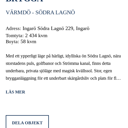
VÄRMDÖ - SÖDRA LAGNÖ
Ingarö Södra Lagnö 229, Ingarö
Adress:
: 2 434 kvm
Tomtyta
: 58 kvm
Boyta
Med ett ypperligt läge på härligt, idylliska ön Södra Lagnö, nära
storstadens puls, golfbanor och Strömma kanal, finns detta
underbara, privata sjöläge med magisk kvällssol. Stor, egen
brygganläggning för ett underbart skärgårdsliv och plats för flera
båtar. Ett huvudhus och 2 mindre gästhus ger möjlighet till att
LÄS MER
sova 10-12 personer.
Strax ovanför det första gästhuset, omgivet av en altan med
badtunna och bastu, leder en trappa upp till huvudbyggnaden
där det finns ytterligare ett mindre gästhus och lusthus. Här
DELA OBJEKT