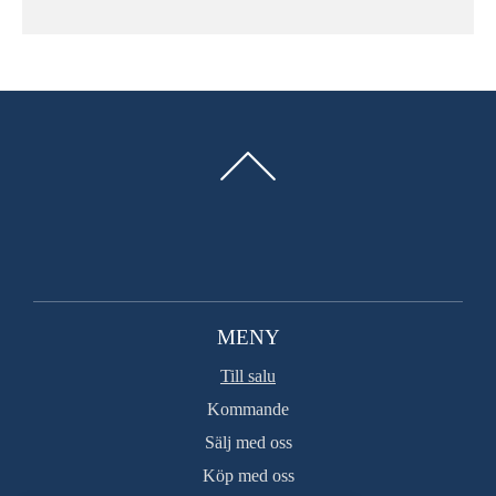
rummen.
Totalt finns 10 bäddar och här möter ett trivsamt och ombonat
sjöläge som inte lämnar något mer att önska.
Med egen båt når man snabbt flera golfbanor och på några
minuter når man även Strömma kanal med sin populära
kanalbar, pizzeria och båtmack. Genom kanalen når man
Bullandö och under Djuröbron, över Kanholmsfjärden till Möja
eller Sandhamn.
Byggnadsplan gäller för fastigheten och möjligheter finns att
MENY
bygga mera.
Till salu
Kommande
Välkommen till en underbar skärgårdsidyll, cirka 30 minuter
Sälj med oss
från stan!
Köp med oss