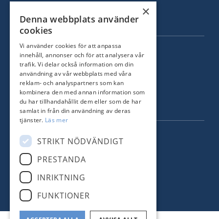
Sålda hem
×
Denna webbplats använder
Om oss
cookies
Vi använder cookies för att anpassa
KONTAKT
innehåll, annonser och för att analysera vår
trafik. Vi delar också information om din
Strandvägen 67
användning av vår webbplats med våra
115 23 Stockholm
reklam- och analyspartners som kan
kombinera den med annan information som
Tel: +46 8 731 51 00
du har tillhandahållit dem eller som de har
info@nordstrandsmakleri.se
samlat in från din användning av deras
tjänster.
Läs mer
FÖLJ OSS
STRIKT NÖDVÄNDIGT
Facebook
PRESTANDA
INRIKTNING
Instagram
FUNKTIONER