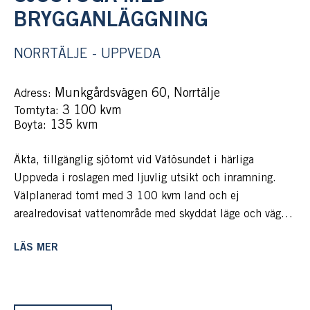
BRYGGANLÄGGNING
NORRTÄLJE - UPPVEDA
Munkgårdsvägen 60, Norrtälje
Adress:
: 3 100 kvm
Tomtyta
: 135 kvm
Boyta
Äkta, tillgänglig sjötomt vid Vätösundet i härliga
Uppveda i roslagen med ljuvlig utsikt och inramning.
Välplanerad tomt med 3 100 kvm land och ej
arealredovisat vattenområde med skyddat läge och vägen
leder hela vägen fram.
LÄS MER
Parkering sker i anslutning till en arkitektritad
huvudbyggnad, på cirka 144 kvm, i två plan med
generösa sällskapsytor och vattenkontakt och utgångar
från alla rum.