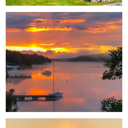
att förtöja flera båtar och här springer man ut och dyker
direkt från bastun.
Med bil når man Norrtälje på cirka 10 minuter och där
handlar man och finns all övrig service och det man
behöver. Affär finns även nära på Vätö, krog och bl.a.
självplock av jordgubbar.
Stockholm når man på cirka en timma.
Med egna båten finns många utflyktsmål att besöka.
Snabbt är man ut i Norrtäljeviken för vidare färd in mot
Norrtälje hamn eller ut i vår vackra skärgård. Kanske för
att besöka öar som Lidö, Fejan och vackra Norrpada
skärgård.
Välkommen till ett ljuvligt sjöställe, bara att flytta in
och njuta!