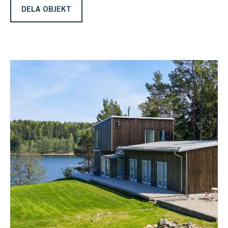
Öppen planlösning, i flera nivåer, med ett stilrent kök,
DELA OBJEKT
matplats och sällskapsrum. Stora fönster från golv till
tak med härlig sjöutsikt. Fem sovrum och två badrum.
Huset omges av stora altaner med plats för utemöbler
och solstolar. Mjuka gräsytor finns runt altanen och här
finns plats för lek och spel.
Mot sjösidan finns en stor terrass och här blickar man ut
över det glittrande vattnet och trappa leder ner till en
avsats med en trevlig altan med en äldre, vedeldad
badtunna.
Här njuter man och upplever varma, härliga stunder.
Vidare vid strandkanten finns en lång sandstrand och en
sjöstuga inredd med bastu, dusch och relax. Även
loftsäng för den som vill somna till ljudet av vågor.
En lång brygga, med segelbåtsdjup, leder ut och plats