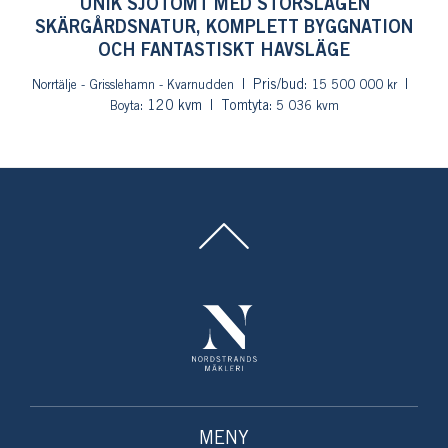
UNIK SJÖTOMT MED STORSLAGEN
SKÄRGÅRDSNATUR, KOMPLETT BYGGNATION
OCH FANTASTISKT HAVSLÄGE
Pris/bud:
Norrtälje - Grisslehamn - Kvarnudden
15 500 000 kr
: 120 kvm
Tomtyta:
Boyta
5 036 kvm
MENY