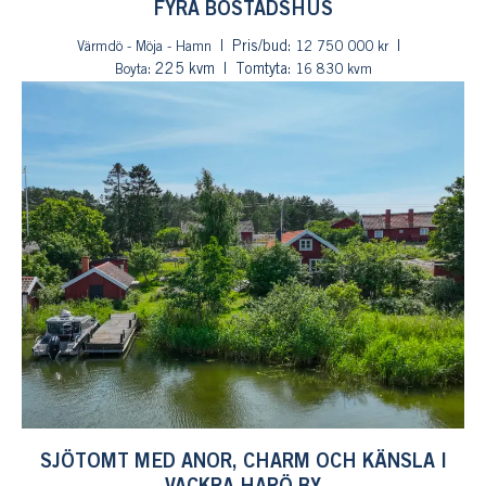
FYRA BOSTADSHUS
Pris/bud:
Värmdö - Möja - Hamn
12 750 000 kr
: 225 kvm
Tomtyta:
Boyta
16 830 kvm
SJÖTOMT MED ANOR, CHARM OCH KÄNSLA I