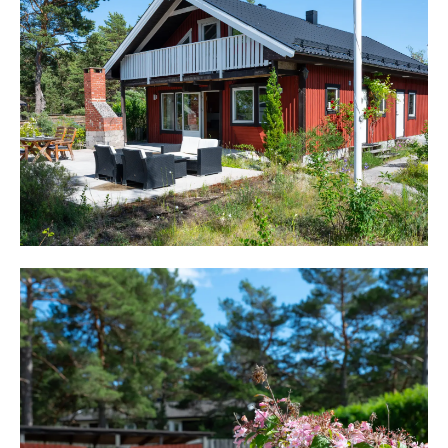
Från norr, med egen ingång och en trevlig altan som
möter, finns bostad 2. Den är cirka 30 kvm och här
möter ett stort rum med soffgrupp, bord och kök med
kyl/frys, spis och diskbänk. I anslutning till rummet
finns ett sovrum med dubbelsäng och förvaring. Ett
helkaklat tvättrum finns vid ingången med toalett,
tvättställ och dusch.
På sidan av huset finns ett stort förrådsutrymme med
hyllor och gott om plats. På från österleder en trappa
upp till en stor terrass med privat inramning. Från
terrassen når man bostad 3 som sträcker sig över hela
övre plan och mäter cirka 90 kvm bruksarea, runt 50
kvm boarea och man möts av en lång hall med två
sovrum med plats för två sängar i vardera rum. Vidare
stort kök med allt man önskar och intill ett badrum med