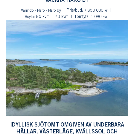
VACKRA HARÖ BY
Pris/bud:
Värmdö - Harö - Harö by
7 850 000 kr
: 85 kvm + 20 kvm
Tomtyta:
Boyta
1 090 kvm
IDYLLISK SJÖTOMT OMGIVEN AV UNDERBARA
HÄLLAR, VÄSTERLÄGE, KVÄLLSSOL OCH