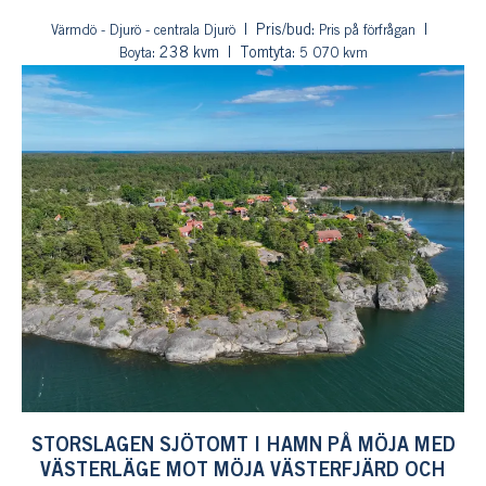
Pris/bud:
Värmdö - Djurö - centrala Djurö
Pris på förfrågan
: 238 kvm
Tomtyta:
Boyta
5 070 kvm
STORSLAGEN SJÖTOMT I HAMN PÅ MÖJA MED
VÄSTERLÄGE MOT MÖJA VÄSTERFJÄRD OCH