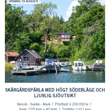
VISNING 15 AUGUSTI
SKÄRGÅRDSPÄRLA MED HÖGT SÖDERLÄGE OCH
LJUVLIG SJÖUTSIKT
Pris/bud:
Värmdö - Svartsö - Alsvik
6 200 000 kr
: 105 kvm + 40 kvm
Tomtyta:
Boyta
2 651 kvm