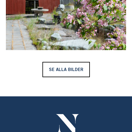
dusch, toalett och tvättställ.
Ett stort sällskapsrum med soffgrupp och stora fönster
med viss sjöglimt mot inloppet till Sandhamn. Utgång
finns även till en balkong.
På tomten finns ett gästhus, på cirka 20 kvm, med ett
rum med pentry, säng och matplats. Vidare kaklat
badrum med toalett, dusch och tvättställ och innanför
ett sovrum med våningssäng.
SE ALLA BILDER
En förrådsbod finns intill.
På några minuters promenad eller någon minut med
cykel, når man byn för att köpa morgonbrödet i bageriet,
ta en löptur runt ön, njuta av en god måltid på anrika
Värdshuset, få trevliga vänner på spontanbesök och så
mycket mera.
Sandhamn lever året runt och här ges möjligheten att