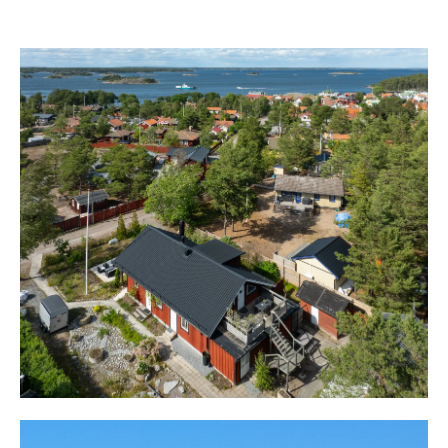
Vi befinner oss på vackra Sandhamn i ytterskärgården
och här skingrar sig molnen och man bjuds på många
soltimmar, klart vatten och frisk luft.
Fastigheten ligger i lugna kvarter, där de gamla lotsarna
bodde en gång i tiden, med stor närhet till allt vad ön
har att erbjuda. På några minuters promenad når man
strandpromenaden med bageri, restauranger, caféer,
affär, den stora brygga, gästhamnen och mycket mer.
Från hamnen når man tomten, på 1 196 kvm, på några
minuters promenad genom den anrika byn med vackra
hus och en härlig doft av blommande syrener och förbi
”västern”.
Framme möts man av ett stilrent hus, som omges av en
stor uteplats med plats för solstolar och loungegrupp.