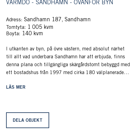
VÄRMDÖ - SANDHAMN - OVANFÖR BYN
Sandhamn 187, Sandhamn
Adress:
: 1 005 kvm
Tomtyta
: 140 kvm
Boyta
I utkanten av byn, på övre västern, med absolut närhet
till allt vad underbara Sandhamn har att erbjuda, finns
denna plana och tillgängliga skärgårdstomt bebyggd med
ett bostadshus från 1997 med cirka 180 välplanerade
kvadrat fördelat på tre bostäder och stora
LÄS MER
förrådsutrymmen med plats för allt man önskar. Intill
finns ett gästhus med eget pentry och toalett. Ytterligare
en förrådsbod finns på tomten. Här njuter man av sol
från morgon till sen kväll och plats finns för den stora
familjen, vännerna på besök eller kanske bo själv och hyr
DELA OBJEKT
ut och finansiera ditt boende. Möjligheterna är stora och
kanske bilda en bostadsrättsförening med fyra bostäder?