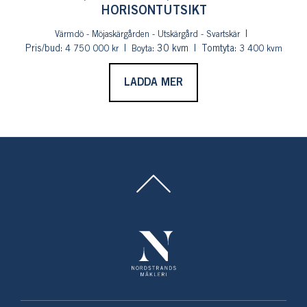
HORISONTUTSIKT
Värmdö - Möjaskärgården - Utskärgård - Svartskär
Pris/bud:
: 30 kvm
Tomtyta:
4 750 000 kr
Boyta
3 400 kvm
LADDA MER