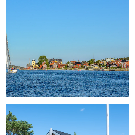
En eldstad finns och här kan middagen tillagas eller
kanske bara mysa med nära och kära.
Mot väster, på entréplan, finns bostad 1, på cirka 60
kvm, med ingång från söder och vacker grönska. Från
ingången möter en hall med plats för avhängning och
vidare ett sovrum med plats för enkelsäng. Från rummet
finns en dörr till en tvättstuga med tvättmaskin,
torktumlare och grovdiskbänk. En egen utgång till
trädgården. Vidare in i bostaden finns ett stort sovrum
med dubbelsäng och intill ett helkaklat badrum med
dusch, toalett och tvättställ. Ett stort rum öppnar upp
sig, med stora fönster mot väster och sällskapsrum med
soffgrupp, värmande kamin och utgång till altanen. Kök
med matplats och plats för minst fem personer och kök
med gott om arbetsytor och kyl/frys, induktionshäll, ugn
och diskmaskin. I köket lagar man mat med stor närvaro.