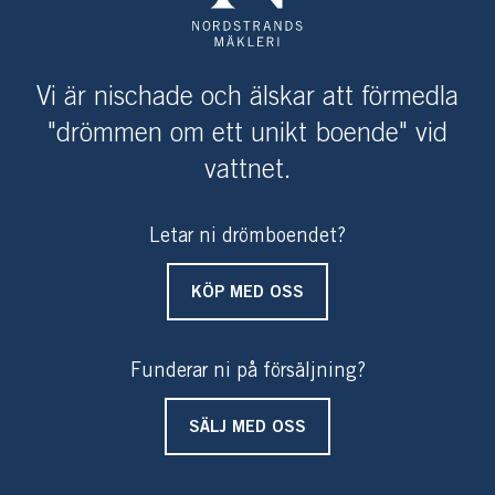
flytta in direkt eller sätta sin egen prägel och leva på
populära och trevliga Sandhamn.
Fiber finns indraget och fastigheten överlåts fullt
Vi är nischade och älskar att förmedla
möblerad med allt lösöre utom personliga tillhörigheter.
"drömmen om ett unikt boende" vid
vattnet.
Varmt välkommen till ett avskilt, härligt läge med gott
om plats på populära Sandhamn!
Letar ni drömboendet?
KÖP MED OSS
Funderar ni på försäljning?
SÄLJ MED OSS