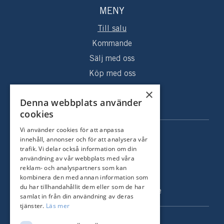
MENY
Till salu
Kommande
Sälj med oss
Köp med oss
Sålda hem
×
Denna webbplats använder
Om oss
cookies
Vi använder cookies för att anpassa
KONTAKT
innehåll, annonser och för att analysera vår
trafik. Vi delar också information om din
Strandvägen 67
användning av vår webbplats med våra
115 23 Stockholm
reklam- och analyspartners som kan
kombinera den med annan information som
Tel: +46 8 731 51 00
du har tillhandahållit dem eller som de har
info@nordstrandsmakleri.se
samlat in från din användning av deras
tjänster.
Läs mer
FÖLJ OSS