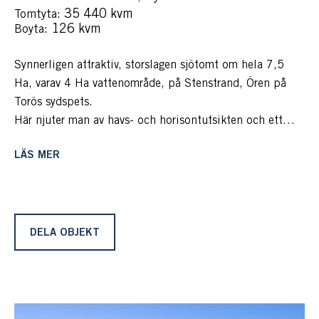
: 35 440 kvm
Tomtyta
: 126 kvm
Boyta
Synnerligen attraktiv, storslagen sjötomt om hela 7,5
Ha, varav 4 Ha vattenområde, på Stenstrand, Ören på
Torös sydspets.
Här njuter man av havs- och horisontutsikten och ett
förstklassigt skådespel med naturens alla skiftningar
LÄS MER
efter årstiderna. Ljudet av vågor som slår in mot
stenstranden, den levande utsikten med fritidsbåtar på
sin väg mot kanske Ankarudden, Gotlandsbåten till och
från Visby och diverse rov- och sjöfågel som cirkulerar
ovanför.
DELA OBJEKT
På den stora sjötomten, med bilväg hela vägen fram,
lever man ostört med stor privacy och njuter av en
gedigen huvudbyggnad i framkant på berget med