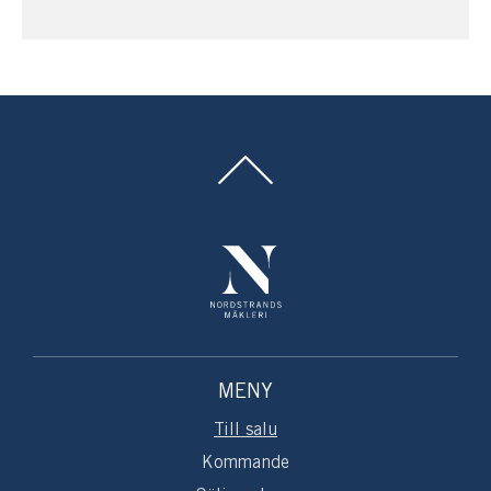
ren timma.
Vill man ta båten till Landsort går båten från
Ankarudden, några minuter bort med bil eller båt.
Välkommen till en underbar plats och ett unikt tillfälle
att förvärva en stor sjötomt på attraktiva Ören,
Stenstrand!
MENY
Till salu
Kommande