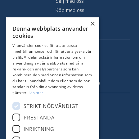
Sälj med oss
Köp med oss
Sålda hem
×
Denna webbplats använder
Om oss
cookies
Vi använder cookies för att anpassa
KONTAKT
innehåll, annonser och för att analysera vår
trafik. Vi delar också information om din
Strandvägen 67
användning av vår webbplats med våra
115 23 Stockholm
reklam- och analyspartners som kan
kombinera den med annan information som
Tel: +46 8 731 51 00
du har tillhandahållit dem eller som de har
info@nordstrandsmakleri.se
samlat in från din användning av deras
tjänster.
Läs mer
FÖLJ OSS
STRIKT NÖDVÄNDIGT
PRESTANDA
Facebook
INRIKTNING
Instagram