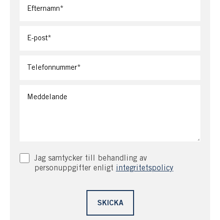
Hällarna ger en ljuvlig inramning och här finns plats att
sitta efter hur vinden blåser.
På tomten, norrut leder en stig, bakom garaget och bort
till härbret. En bod passeras och en boulebana och här
finns stora möjligheter att utveckla eller leva som idag.
Ursprungligen var fastighet Ören 1:105 två fastigheter
och möjligen finns en möjlighet till avstyckning.
Läget i skärgården är ypperligt och Stenstrand är bland
annat känt för sin vackra natur och paradis för
Kitesurfare då det ofta går höga vågor som slår in mot
Jag samtycker till behandling av
stenstranden.
personuppgifter enligt
integritetspolicy
På Torö finns lanthandel och alla de bekvämligheter
man önskar och närheten till Nynäshamn, cirka 25
minuter bort eller Stockholm som man når på strax över