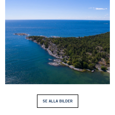
havsutsikt, ett mindre gästhus och ett garage. Ett äldre
härbre ligger österut på tomten och möjliggör kanske en
framtida avstyckning. Tomten gränsar till ett
naturvårdsområde vilket ger full avskildhet.
Vi strandkant finns den egna udden med plana gräsytor
för sällskapsspel och karga hällar, vilka ger så mycket
skärgård det går att få. Bryggan sträcker sig ut i Saltsjön
och här finns plats att leva skärgårdslivet med ett rikt
skärgårdsliv. Den skyddade viken lämpar sig utmärkt för
vattensporter av diverse slag.
Kanske lära sig segla och vända över viken eller pröva
fiskelyckan med metreven eller lägga nät och njuta av
nyrökt abborre, sik eller kanske öring.
Vid bryggfästet finns sjöboden inredd med vedeldad
SE ALLA BILDER
bastu och sjöstugan med sovrum och plats till förvaring.