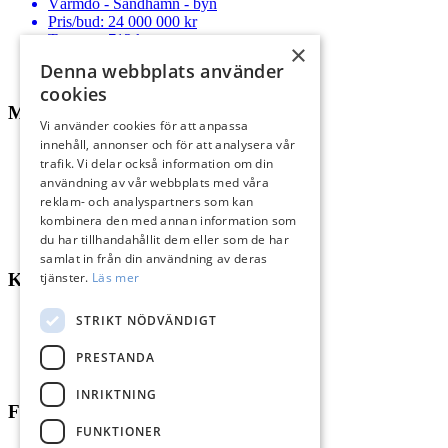
Värmdö - Sandhamn - byn
Pris/bud:
24 000 000 kr
Tomtyta:
712 kvm
×
Denna webbplats använder
cookies
MENY
Vi använder cookies för att anpassa
innehåll, annonser och för att analysera vår
Till salu
trafik. Vi delar också information om din
Kommande
användning av vår webbplats med våra
Sälj med oss
reklam- och analyspartners som kan
Köp med oss
kombinera den med annan information som
Sålda hem
du har tillhandahållit dem eller som de har
Om oss
samlat in från din användning av deras
tjänster.
Läs mer
KONTAKT
Strandvägen 67
STRIKT NÖDVÄNDIGT
115 23 Stockholm
Tel: +46 8 731 51 00
PRESTANDA
info@nordstrandsmakleri.se
INRIKTNING
FÖLJ OSS
FUNKTIONER