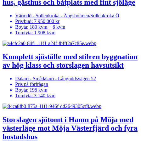
hus, gästhus och båtplats med fint sjöläge
Värmdö - Sollenkroka - Ängsholmen/Sollenkroka Ö
Pris/bud:
7 950 000 kr
Boyta
: 180 kvm + 6 kvm
Tomtyta:
1 908 kvm
Komplett sjöställe med stilren byggnation
av hög klass och storslagen havsutsikt
Dalarö - Smådalarö - Långuddsvägen 52
Pris på förfrågan
Boyta
: 195 kvm
Tomtyta:
3 140 kvm
Storslagen sjötomt i Hamn på Möja med
västerläge mot Möja Västerfjärd och fyra
bostadshus