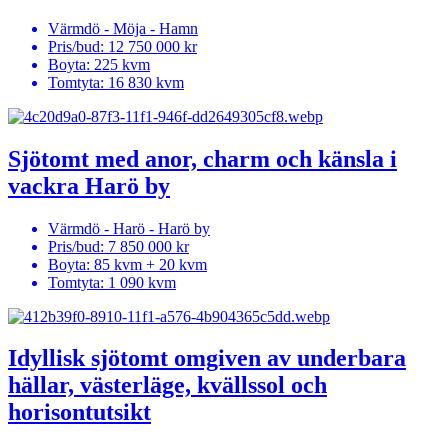
Värmdö - Möja - Hamn
Pris/bud:
12 750 000 kr
Boyta
: 225 kvm
Tomtyta:
16 830 kvm
Sjötomt med anor, charm och känsla i
vackra Harö by
Värmdö - Harö - Harö by
Pris/bud:
7 850 000 kr
Boyta
: 85 kvm + 20 kvm
Tomtyta:
1 090 kvm
Idyllisk sjötomt omgiven av underbara
hällar, västerläge, kvällssol och
horisontutsikt