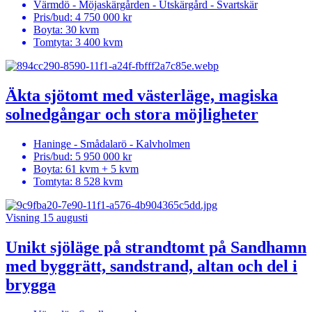
Värmdö - Möjaskärgården - Utskärgård - Svartskär
Pris/bud:
4 750 000 kr
Boyta
: 30 kvm
Tomtyta:
3 400 kvm
Äkta sjötomt med västerläge, magiska
solnedgångar och stora möjligheter
Haninge - Smådalarö - Kalvholmen
Pris/bud:
5 950 000 kr
Boyta
: 61 kvm + 5 kvm
Tomtyta:
8 528 kvm
Visning 15 augusti
Unikt sjöläge på strandtomt på Sandhamn
med byggrätt, sandstrand, altan och del i
brygga