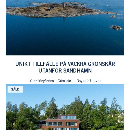
UNIKT TILLFÄLLE PÅ VACKRA GRÖNSKÄR
UTANFÖR SANDHAMN
: 20 kvm
Ytterskärgården - Grönskär
Boyta
SÅLD