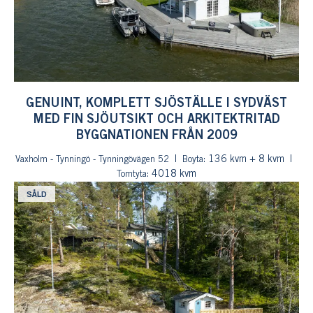
GENUINT, KOMPLETT SJÖSTÄLLE I SYDVÄST
MED FIN SJÖUTSIKT OCH ARKITEKTRITAD
BYGGNATIONEN FRÅN 2009
: 136 kvm + 8 kvm
Vaxholm - Tynningö - Tynningövägen 52
Boyta
: 4018 kvm
Tomtyta
SÅLD