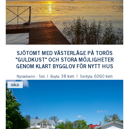
SJÖTOMT MED VÄSTERLÄGE PÅ TORÖS
"GULDKUST" OCH STORA MÖJLIGHETER
GENOM KLART BYGGLOV FÖR NYTT HUS
: 38 kvm
: 6060 kvm
Nynäshamn - Torö
Boyta
Tomtyta
SÅLD