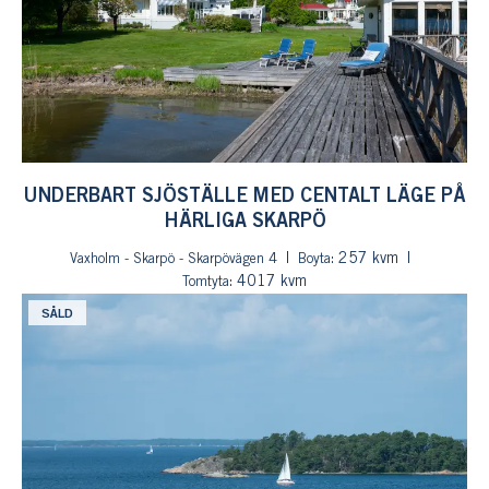
UNDERBART SJÖSTÄLLE MED CENTALT LÄGE PÅ
HÄRLIGA SKARPÖ
: 257 kvm
Vaxholm - Skarpö - Skarpövägen 4
Boyta
: 4017 kvm
Tomtyta
SÅLD