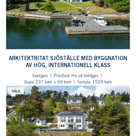
ARKITEKTRITAT SJÖSTÄLLE MED BYGGNATION
AV HÖG, INTERNATIONELL KLASS
Pris/bud:
Svartgarn
Pris på förfrågan
: 237 kvm + 69 kvm
: 1539 kvm
Boyta
Tomtyta
SÅLD