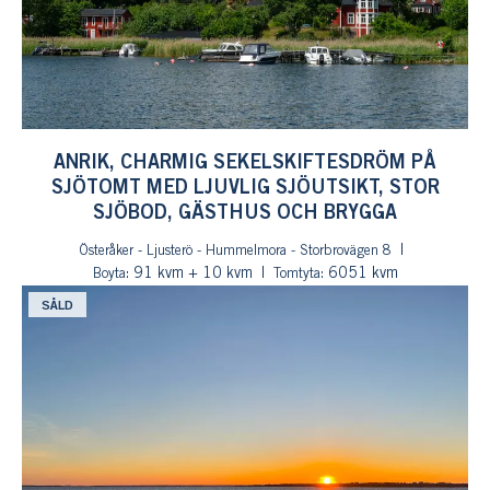
ANRIK, CHARMIG SEKELSKIFTESDRÖM PÅ
SJÖTOMT MED LJUVLIG SJÖUTSIKT, STOR
SJÖBOD, GÄSTHUS OCH BRYGGA
Österåker - Ljusterö - Hummelmora - Storbrovägen 8
: 91 kvm + 10 kvm
: 6051 kvm
Boyta
Tomtyta
SÅLD