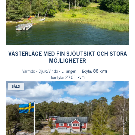
VÄSTERLÄGE MED FIN SJÖUTSIKT OCH STORA
MÖJLIGHETER
: 88 kvm
Värmdö - Djurö/Vindö - Lillängen
Boyta
: 2701 kvm
Tomtyta
SÅLD