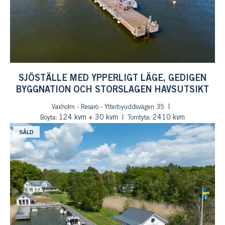
SJÖSTÄLLE MED YPPERLIGT LÄGE, GEDIGEN
BYGGNATION OCH STORSLAGEN HAVSUTSIKT
Vaxholm - Resarö - Ytterbyuddsvägen 35
: 124 kvm + 30 kvm
: 2410 kvm
Boyta
Tomtyta
SÅLD