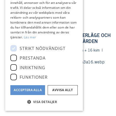
innehåll, annonser och för att analysera vår
trafik. Vi delar också information om din
användning av vår webbplats med våra
reklam- och analyspartners som kan
kombinera den med annan information som
du har tillhandahållit dem eller som de har
samlat in från din användning av deras
SJÖSTÄLLE MED UNDERBART VÄSTERLÄGE OCH
tjänster.
Läs mer
VIDSTRÄCKT UTSIKT ÖVER FJÄRDEN
STRIKT NÖDVÄNDIGT
: 132 kvm + 16 kvm
Österåker - Ljusterö - Grundvik
Boyta
: 4835 kvm
Tomtyta
PRESTANDA
SÅLD
INRIKTNING
FUNKTIONER
ACCEPTERA ALLA
AVVISA ALLT
VISA DETALJER