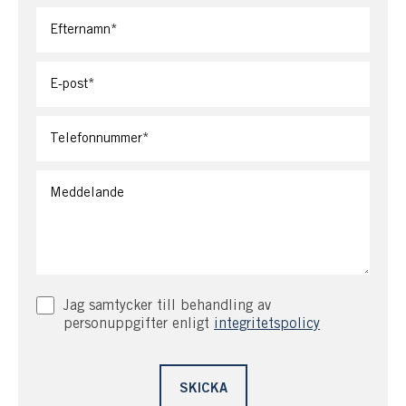
På cirka 10 minuters promenad eller några minuter med
bil finns Saltsjön med båtplats vid Hovnorsviken. Där
finns även sandstrand med badbrygga och hopptorn.
Båtplats mellan y-bommar och tennisbana.
Läget i skärgården är ypperligt och med båten finns
många trevliga resmål. Kanske Bullandö krog, Strömma
kanalbar och hela vägen till Sandhamn eller Möja. Med
bil och båt finns även trevliga restauranger på Djurö.
Kanske besöka den personliga favoriten, ön
Rönnkläppen mellan Skarprunmarn och Runmarö.
Trevliga svamp- och bärskogar finns även runt knuten.
Jag samtycker till behandling av
personuppgifter enligt
integritetspolicy
Fiber är på gång in till området.
Välkommen till ett underbart skärgårdsboende med allt
man önskar inpå!