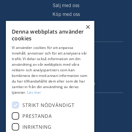
Sälj med oss
Köp med oss
Sålda hem
×
Denna webbplats använder
Om oss
cookies
Vi använder cookies för att anpassa
KONTAKT
innehåll, annonser och för att analysera vår
trafik. Vi delar också information om din
Strandvägen 67
användning av vår webbplats med våra
115 23 Stockholm
reklam- och analyspartners som kan
kombinera den med annan information som
Tel: +46 8 731 51 00
du har tillhandahållit dem eller som de har
info@nordstrandsmakleri.se
samlat in från din användning av deras
tjänster.
Läs mer
FÖLJ OSS
STRIKT NÖDVÄNDIGT
PRESTANDA
Facebook
INRIKTNING