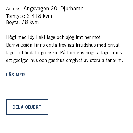
Ängsvägen 20, Djurhamn
Adress:
: 2 418 kvm
Tomtyta
: 78 kvm
Boyta
Högt med idylliskt läge och sjöglimt ner mot
Barnvikssjön finns detta trevliga fritidshus med privat
läge, inbäddat i grönska. På tomtens högsta läge finns
ett gediget hus och gästhus omgivet av stora altaner med
sol från morgon till sent in på kvällen. I framkant på
LÄS MER
tomten finns barnvänliga, plana gräsytor och framför
tomten finns fotbollsplan, badsjö och på cirka 10
minuters promenad når man Saltsjön med bad- och
båtplats i Hovnorsviken.
DELA OBJEKT
Vi befinner oss i populära Barnvik, mellan Strömma
kanal och Stavsnäs och hit kommer man med bil eller
buss. Med bil tar resan från centrala Stockholm cirka 40