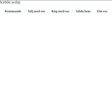
Kommande
Sälj med oss
Köp med oss
Sålda hem
Om oss