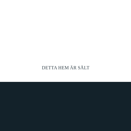
DETTA HEM ÄR SÅLT
JÖTOMT MED
Ansvarig 
Robert Nor
ÄGE PÅ
VD,Reg. fa