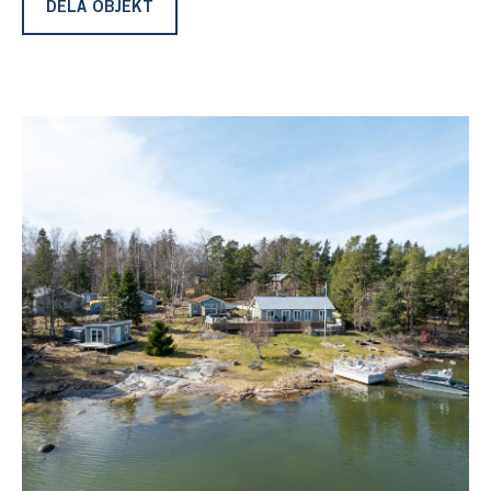
stenstrand. Strax ovanför stranden finns en sjöstuga från
DELA OBJEKT
2021 och i bakkant på tomten finns huvudbyggnaden,
som totalrenoverades 2023 och som omges av en stor
altan i flera nivåer med jacuzzi. Intill finns ett äldre
gästhus med två sovrum och möjlighet till egen toalett.
Vi befinner oss på populära skärgårdsön Ljusterö, som
lever året runt, och vill man här bo permanent eller
helger, året runt, lämpar sig denna fastighet mycket väl
och den har på senare år bebotts permanent och med
barn går det också mycket bra då både förskola och
skola upp till 9:an finns på nära avstånd. Allt man
önskar och behöver finns här för att leva ett härligt ö-liv
med goda bussförbindelser till Åkersberga och på några
minuter, med egen bil, når man affär, bageri och
restauranger vid Ljusterö torg.
Via den avgiftsfria, statliga bilfärjan, tar resan till