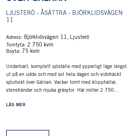
LJUSTERÖ - ÅSÄTTRA - BJÖRKLIDSVÄGEN
11
Björklidsvägen 11, Ljusterö
Adress:
: 2 750 kvm
Tomtyta
: 75 kvm
Boyta
Underbart, komplett sjöställe med ypperligt läge längst
ut på en udde och med sol hela dagen och vidsträckt
sjöutsikt över Gälnan. Vacker tomt med klipphällar,
stenstränder och mjuka gräsytor. Här möter 2 750
tillgängliga kvadrat med förstklassig vattenkontakt och
LÄS MER
även med ett eget vattenområde som tillsammans skapar
en äkta sjötomt. Vid strandlinjen finns en brygga med
plats för solstolar och intill en flytbrygga för ett härligt
sol- bad- och båtliv och vidare finns klipphällar och