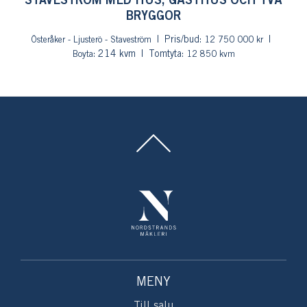
STAVESTRÖM MED HUS, GÄSTHUS OCH TVÅ
BRYGGOR
Pris/bud:
Österåker - Ljusterö - Staveström
12 750 000 kr
: 214 kvm
Tomtyta:
Boyta
12 850 kvm
MENY
Till salu