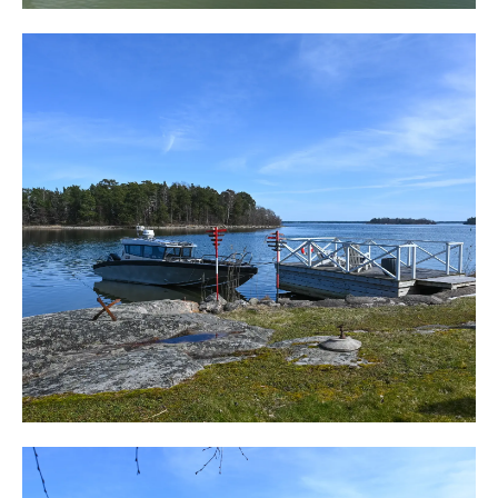
tomten cirka 10 minuter och man passerar Ljusterö torg,
skolan, bygdegården och på öns östsida, vid Gälnans
glittrande vatten och innanför öar som Edö, Äpplarö och
Ingmarsö, längst ut på udden vid vägs ände ligger den
äkta sjötomten och blickar ut över fjärden.
Parkering sker på tomten, i anslutning till husen, och
plats finns för flera bilar. Genom grind är man direkt på
den stora altanen, som sammanbinder huvudbyggnad
och gästhuset.
Gästhuset, på cirka 25 kvm, är från 50-talet och behöver
viss översyn. Det planerar med två sovrum och ett mindre
rum med möjlighet att göra toalett och dusch. Mot
sjösidan finns en stor altan med vacker sjöutsikt och
några steg ner möter den stora altanen, i flera nivåer,
som omger huvudbyggnaden mot sjösidan. På den stora
altanen finns plats för solstolar, loungemöbler, grill och