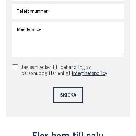
skärgårdsliv i blickfånget.
Varmt välkommen och njut av ett underbart sjöställe med
byggnationen i toppskick!
Jag samtycker till behandling av
personuppgifter enligt
integritetspolicy