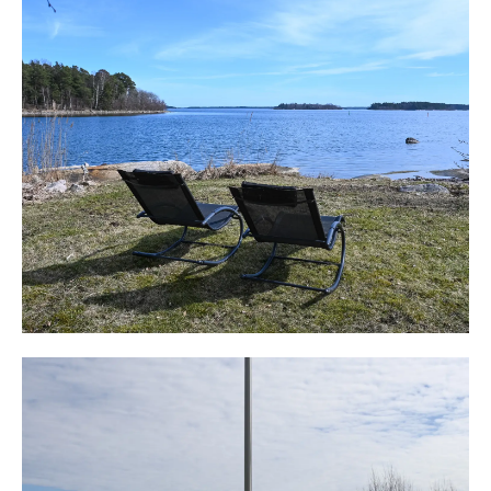
matgrupp och här njuter man av den förstklassiga
sjöutsikten och sol från uppgång till sent inpå kvällen.
Altanen sträcker sig längs huset på sjösidan och en
trappa ned finns en jacuzzi för varma, sköna stunder,
året runt.
Huvudbyggnaden har sitt ursprung från 1955 och 1987,
men totalrenoverades år 2023 till dagens fina skick och
höga standard och blev i princip ett nytt hus med
gediget plåttak, vattenburen golvvärme och en trivsam,
social planlösning.
En hall möter med gott om plats för avhängning. En
helkaklad toalett finns wc, tvättställ och dusch. Intill ett
teknikrum och klädkammare.
Direkt från hallen öppnar huset upp sig, med en öppen
planlösning och rymd genom ryggåstak. Fem