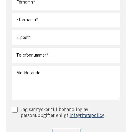
En bred trappa leder upp till övre plan som disponeras
med ett stort sällskapsrum med kakelugn centralt i
rummet. Luftvärmepump finns som ger en behaglig
värme och svalkande kyla varma sommardagar. Från
rummet når man en balkong och här blickar man ut över
fjärden. Från rummet når man tre stora sovrum med
kakelugn och förvaringsutrymmen i vardera rum. Till
sovrummet i väster finns ett stort badrum med kakel,
golvvärme, dubbla handfat, wc, badkar och dusch. Här
badar man med underbar sjöutsikt. På planet finns även
en mindre toalett med handfat och wc.
Intill huset finns ett äldre förråd, tvättstuga och
gästrum. Även ett äldre gästhus med sällskapsrum, kök,
Jag samtycker till behandling av
sovrum och stora möjligheter.
personuppgifter enligt
integritetspolicy
Den öppna, grönskande platsen omgiven av mjuka