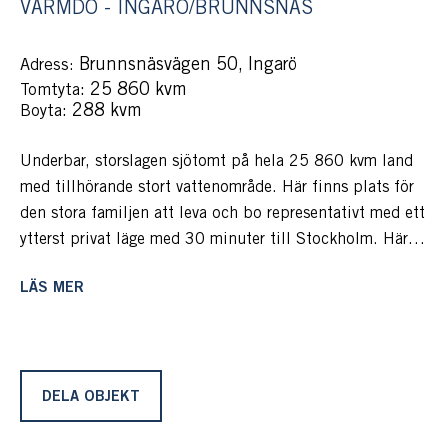
VÄRMDÖ - INGARÖ/BRUNNSNÄS
Brunnsnäsvägen 50, Ingarö
Adress:
: 25 860 kvm
Tomtyta
: 288 kvm
Boyta
Underbar, storslagen sjötomt på hela 25 860 kvm land
med tillhörande stort vattenområde. Här finns plats för
den stora familjen att leva och bo representativt med ett
ytterst privat läge med 30 minuter till Stockholm. Här
finns stor potential att bo som idag eller utveckla den
LÄS MER
kompletta byggnationen med gedigen herrgårdsvilla i två
plan totalrenoverad 2001. Vidare finns växthus, gästhus,
dubbelgarage och vid strandkanten gäst- och bastuhus,
en stor brygganläggning, sandstrand och klipphällar.
DELA OBJEKT
Vi befinner oss på Ingarös nordvästra udde och här ligger
hela Baggensfjärden och glittrar hänförande och bjuder