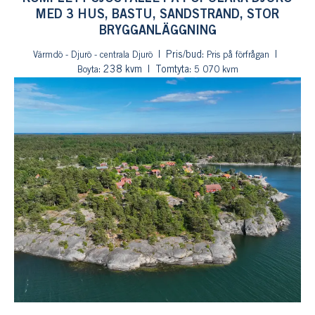
MED 3 HUS, BASTU, SANDSTRAND, STOR
BRYGGANLÄGGNING
Pris/bud:
Värmdö - Djurö - centrala Djurö
Pris på förfrågan
: 238 kvm
Tomtyta:
Boyta
5 070 kvm