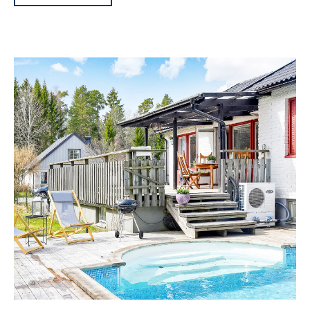
Huset har genom åren genomgått en omfattande
renovering, se gärna hela listan under dokument och
länkar. Resan kommunalt till Slussen tar cirka 40
minuter och med bil är man snabbt ute på motorvägen
för en transport på cirka 25 minuter.
Parkering sker på en anlagd uppfart med plats för flera
bilar eller i garaget. Garaget är utrustat med elport och
leder direkt in i huset. En väl anlagd gång tar dig till det
gedigna bostadshuset Entrétrappan möter och dörren
öppnas praktiskt med kodlås från Yale. Skalskydd och
larm står för den personliga tryggheten.
Trevlig hall med klinkers möter med rymd och öppenhet,
här finns gott om plats när du vill hänga av dig dina
ytterkläder. Vattenburen golvvärme på stenlagda ytor ger
ett skönt inneklimat samt behaglig temperatur i huset.