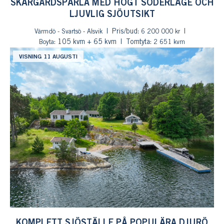
SKÄRGÅRDSPÄRLA MED HÖGT SÖDERLÄGE OCH
LJUVLIG SJÖUTSIKT
Pris/bud:
Värmdö - Svartsö - Alsvik
6 200 000 kr
: 105 kvm + 65 kvm
Tomtyta:
Boyta
2 651 kvm
VISNING 11 AUGUSTI
KOMPLETT SJÖSTÄLLE PÅ POPULÄRA DJURÖ