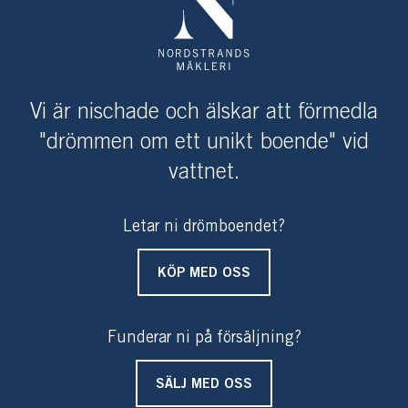
hand. Det finns mycket mera att säga om tomten, huset
och det vackra läget.
Varmt välkommen på visning!
Vi är nischade och älskar att förmedla
"drömmen om ett unikt boende" vid
vattnet.
Letar ni drömboendet?
KÖP MED OSS
Funderar ni på försäljning?
SÄLJ MED OSS