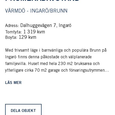
VÄRMDÖ - INGARÖ/BRUNN
Dalhuggevägen 7, Ingarö
Adress:
: 1 319 kvm
Tomtyta
: 129 kvm
Boyta
Med trivsamt läge i barnvänliga och populära Brunn på
Ingarö finns denna påkostade och välplanerade
familjevilla. Huset med hela 230 m2 bruksarea och
ytterligare cirka 70 m2 garage och förvaringsutrymmen
erbjuder allt man önskar av ytor och trivsel. Huset omges
LÄS MER
av altaner och pool i sydväst och en grönskande, anlagd
trädgård med växthus, gräsytor och plattsättningar. Här
bor man på promenadavstånd till affär, förskola, skola,
buss och idrottsplats.
DELA OBJEKT