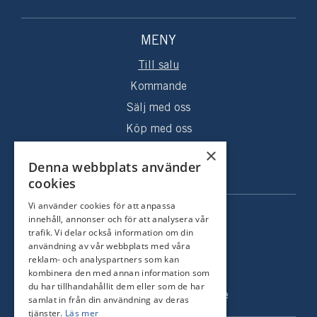
MENY
Till salu
Kommande
Sälj med oss
Köp med oss
×
Sålda hem
Denna webbplats använder
Om oss
cookies
Vi använder cookies för att anpassa
KONTAKT
innehåll, annonser och för att analysera vår
trafik. Vi delar också information om din
Strandvägen 67
användning av vår webbplats med våra
reklam- och analyspartners som kan
115 23 Stockholm
kombinera den med annan information som
Tel: +46 8 731 51 00
du har tillhandahållit dem eller som de har
info@nordstrandsmakleri.se
samlat in från din användning av deras
tjänster.
Läs mer