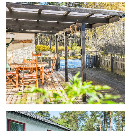
Från hallen når man kök och matplats. Köket från Kvick
totalrenoverades 2003, har infällda spotlights och all
maskinell utrustning man önskar. Vid köksön sitter man
på barstolar intill finns matbord med plats för 6 - 10
personer.
Från matplatsen når man sällskapsrummet som har gott
om plats för soffgrupper. Stora fönster mot sydväst
bjuder på ljusinsläpp och utgång finns till en stor altan.
Här står dörren på vid gavel, sommartid, för att njuta av
altan och pool. I rummet finns även en murad öppen
spis för värme och atmosfär. Vidare på planet finns tre
sovrum varav två med plats för dubbelsäng. Master
bedroom har gott om garderober och plats för förvaring.
På samma plan finns även ett helkaklat badrum med
spotlights, dusch, wc och handfat.
Från hallen leder en stilren trappa till nedre plan som
kan disponeras till stora delar som bostadsyta. Ett