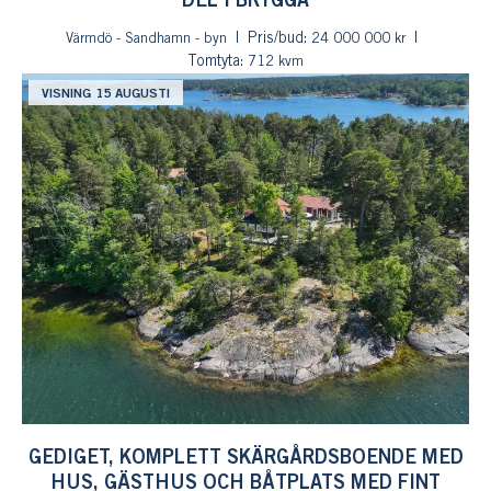
DEL I BRYGGA
Pris/bud:
Värmdö - Sandhamn - byn
24 000 000 kr
Tomtyta:
712 kvm
VISNING 15 AUGUSTI
GEDIGET, KOMPLETT SKÄRGÅRDSBOENDE MED
HUS, GÄSTHUS OCH BÅTPLATS MED FINT