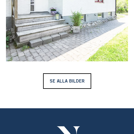
in/utgång för uthyrning eller när barnen blir äldre och
komma och gå som de vill.
På tomten, som gränsar till allmänning i öster, finns ett
trevligt växthus som kan användas året runt. På tomten
finns som tidigare nämnts ett trevligt poolområde
omgivet av altaner och här njuter man av morgon-,
middags- eller kvällsdoppet under sommarhalvåret.
Pool, altan, trädgård och det fina huset i mycket bra
SE ALLA BILDER
skick gör inramningen komplett.
Ingarö är en populär och trevlig ö med härlig
skärgårdskänsla och snabbt är man ute i exempelvis
Björkvik för att njuta av sandstränder och klippor. Eller
bara den härliga utsikten mot Nämdöfjärden. Båtplatser
finns på många håll och det går att ordna och skapar då
en frihet att utforska vår kringliggande skärgård på egen