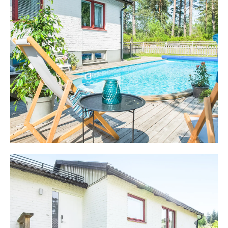
helkaklat badrum med golvvärme, bubbelbadkar, dusch
och bastu möter direkt på planet, intill finns en separat
toalett med handfat.
På samma plan finns ett stort sällskapsrum med murad
öppen spis. Rummet kan med fördel användas som
relaxrum, extra sovrum eller användas som ett stort
sällskapsrum. Möjligen ett framtida biorum? På samma
plan finns också den nyrenoverade tvättstugan på ca 20
kvm med tvättmaskin, tumlare, torkskåp och mangel.
Från tvättstugan på väg mot garaget passerar man
aktivitetsrummet, en yta på ca 40 kvm. Rummet ger
plats för hobby, intressen och kanske ett gym som idag?
Intill finns ytterligare förvaring med mat- och vinförråd.
Garaget ger plats för minst bil, verktyg och förvaring.
Nedre planet kan användas som idag eller för att skapa
flera sovrum eller kanske en framtida lägenhet med egen