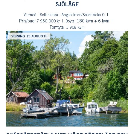
SJÖLÄGE
Värmdö - Sollenkroka - Ängsholmen/Sollenkroka Ö
Pris/bud:
: 180 kvm + 6 kvm
7 950 000 kr
Boyta
Tomtyta:
1 908 kvm
VISNING 15 AUGUSTI