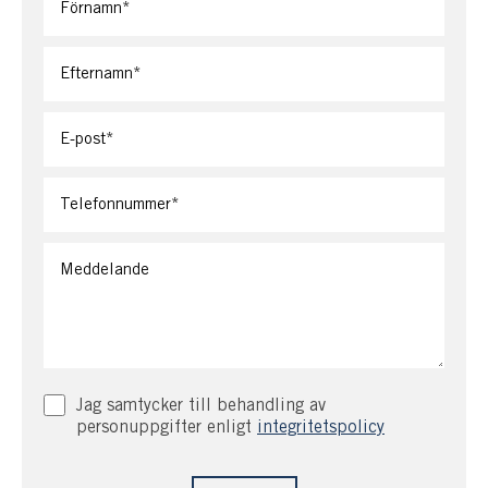
plats för solstolar och här lever man ett härligt
skärgårdsliv.
Det finns mycket med att säga om denna vackra sjötomt
men den måste upplevas.
Varmt välkommen på visning!
Jag samtycker till behandling av
personuppgifter enligt
integritetspolicy