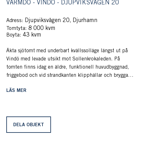
VÄRMDÖ - VINDÖ - DJUPVIKSVÄGEN 20
Djupviksvägen 20, Djurhamn
Adress:
: 8 000 kvm
Tomtyta
: 43 kvm
Boyta
Äkta sjötomt med underbart kvällssolläge längst ut på
Vindö med levade utsikt mot Sollenkrokaleden. På
tomten finns idag en äldre, funktionell huvudbyggnad,
friggebod och vid strandkanten klipphällar och brygga
med segelbåtsdjup. Bo som idag eller utveckla
LÄS MER
bebyggelsen.
Välkommen till populära Vindö så långt ut i
mellanskärgården man kan komma med bilväg och här
skingrar sig molnen och lyser upp fastigheten från tidig
DELA OBJEKT
morgon till sen kväll.
Läget i skärgården är ypperligt och allt man önskar och