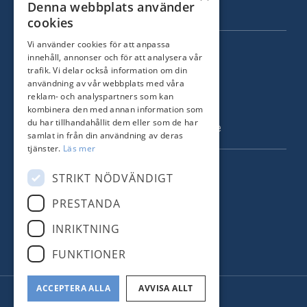
Denna webbplats använder
Om oss
cookies
Vi använder cookies för att anpassa
KONTAKT
innehåll, annonser och för att analysera vår
trafik. Vi delar också information om din
Strandvägen 67
användning av vår webbplats med våra
115 23 Stockholm
reklam- och analyspartners som kan
kombinera den med annan information som
Tel: +46 8 731 51 00
du har tillhandahållit dem eller som de har
info@nordstrandsmakleri.se
samlat in från din användning av deras
tjänster.
Läs mer
FÖLJ OSS
STRIKT NÖDVÄNDIGT
PRESTANDA
Facebook
INRIKTNING
Instagram
FUNKTIONER
ACCEPTERA ALLA
AVVISA ALLT
© Nordstrands Mäkleri