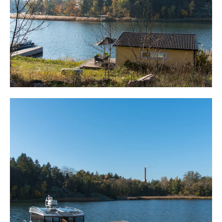
kommunalt VA är framdraget till tomtgränsen. Plats finns
även för öppna gräsytor för sällskapsspel av diverse slag.
I bakkant på tomten finns anslutning till gemensamma
vägar på ön och skapar en stor enkelhet.
Se gärna öns hemsida under dokument och länkar för
mera information.
Välkommen till en vacker plats att utveckla och skapa
ett vackert drömboende!