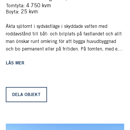
: 4 750 kvm
Tomtyta
: 25 kvm
Boyta
Äkta sjötomt i sydvästläge i skyddade vatten med
roddavstånd till båt- och bilplats på fastlandet och allt
man önskar runt omkring för att bygga huvudbyggnad
och bo permanent eller på fritiden. På tomten, med eget
vattenområde, finns gedigen brygganläggning med
LÄS MER
stenkista, sandstrand och sjöstuga och används som
sommarhus med enklare standard. Kommunalt VA är
framdraget till tomtgränsen och byggrätten är 140 m² i
ett plan eller 90 m² per plan i två plan.
DELA OBJEKT
Vi befinner oss på vackra Edholma som omges av
Vaxholms vackra skärgård. Ön är stor och perfekt för en
promenad, löptur eller bara strosa i skogen. På ön finns
bofasta och