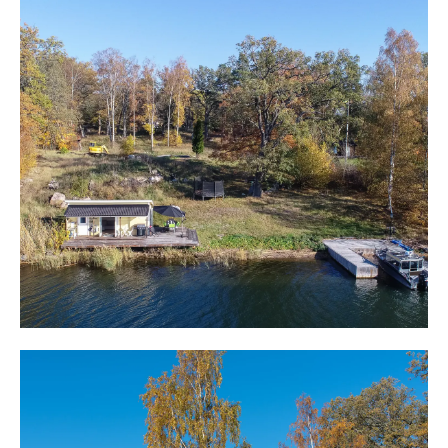
tillgängligheten är ypperlig med Resarö på roddavstånd
med bil- och båtplats. Resan från ön, med båt och bil
till Stockholm tar cirka 35 minuter. Bussen från Östra
Station i Stockholm till bryggan går varje kvart .
Ön trafikeras med W-båt året runt från Waxholm. På ön
är sammanhållningen bra och här firar man midsommar
tillsammans. Simskola finns för barnen två veckor varje
sommar.
Närhet finns till allt man önskar och behöver och
Vaxholm ligger några distans bort med affär, krog, caféer,
systembolag. Mathem finns även som levererar mat till
egna brygga sommartid.
Med egen båt tar resan från båt- och bilplatsen bara
några minuter och framme sker förtöjningen skyddat
mellan det stora bryggkistorna. Här ligger man skyddad
från årstidernas alla väder och vindar. Bryggan är stor och