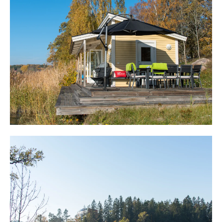
plats finns för utemöbler och solstolar.
Från bryggan blickar man bort mot sjöstugan som ligger
precis vid strandkanten. Huset fungerar som ett hus för
sommarboende och här har ägarna tillbringat somrarna.
Huset omges av en stor altan och här njuter man av
solen och den varma eftermiddagssolen sent inpå
kvällen. Ett utekök finns för att laga mat, endast någon
meter från strandkanten. I huset finns sällskapsrum med
enklare kök och intill sovrum med våningssäng. Bastu
finns med plats för flera personer och det är förberett
för dusch i ett helkaklat utrymme.
Huset är trevligt, funktionellt och ypperligt som en
framtida sjöstuga för gästerna på besök.
En bit upp på tomten, med den bästa sjöutsikten i 180
grader finns plats att uppföra ett bostadshus med en
generös byggnadsplan. Platsen är lättbyggd och