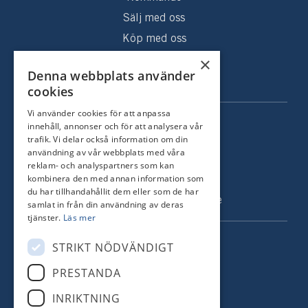
Sälj med oss
Köp med oss
×
Sålda hem
Denna webbplats använder
Om oss
cookies
Vi använder cookies för att anpassa
KONTAKT
innehåll, annonser och för att analysera vår
trafik. Vi delar också information om din
Strandvägen 67
användning av vår webbplats med våra
reklam- och analyspartners som kan
115 23 Stockholm
kombinera den med annan information som
Tel: +46 8 731 51 00
du har tillhandahållit dem eller som de har
info@nordstrandsmakleri.se
samlat in från din användning av deras
tjänster.
Läs mer
FÖLJ OSS
STRIKT NÖDVÄNDIGT
PRESTANDA
Facebook
INRIKTNING