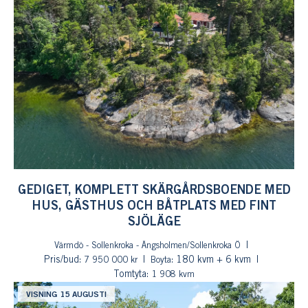
GEDIGET, KOMPLETT SKÄRGÅRDSBOENDE MED
HUS, GÄSTHUS OCH BÅTPLATS MED FINT
SJÖLÄGE
Värmdö - Sollenkroka - Ängsholmen/Sollenkroka Ö
Pris/bud:
: 180 kvm + 6 kvm
7 950 000 kr
Boyta
Tomtyta:
1 908 kvm
VISNING 15 AUGUSTI