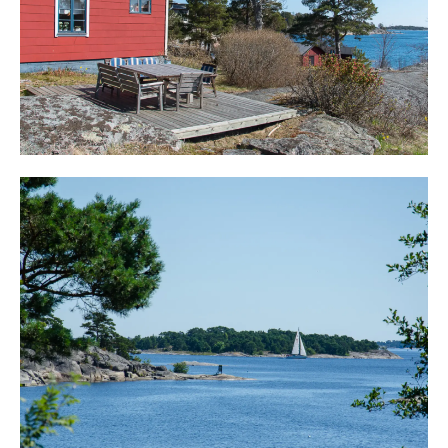
allt man önskar. Sandhamn ligger cirka 10 minuter bort i
30 knops fart och utanför Lisslö, öster om
Gummerholmen väntar en underbar skärgårdsnatur med
öar, kobbar och skär att besöka för ett strandhugg.
Sommarlivs finns på Gummerholmen och alternativa
affärer finns på Möja eller Sandhamn. Där finns även
restauranger, cafeér och ett rikt skärgårdsliv.
Välkommen till vackra Gummerholmen!