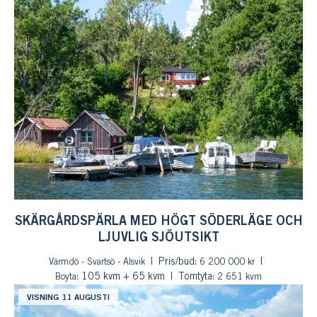
SKÄRGÅRDSPÄRLA MED HÖGT SÖDERLÄGE OCH
LJUVLIG SJÖUTSIKT
Pris/bud:
Värmdö - Svartsö - Alsvik
6 200 000 kr
: 105 kvm + 65 kvm
Tomtyta:
Boyta
2 651 kvm
VISNING 11 AUGUSTI