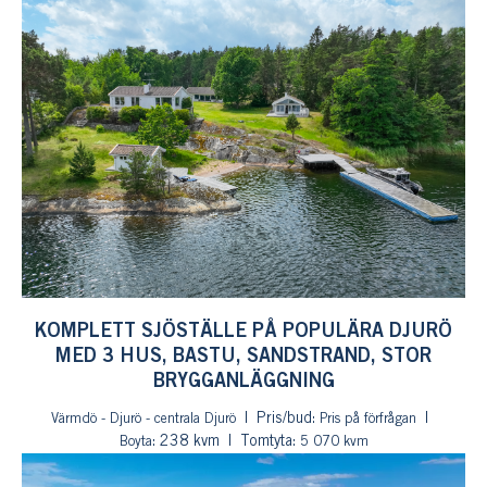
KOMPLETT SJÖSTÄLLE PÅ POPULÄRA DJURÖ
MED 3 HUS, BASTU, SANDSTRAND, STOR
BRYGGANLÄGGNING
Pris/bud:
Värmdö - Djurö - centrala Djurö
Pris på förfrågan
: 238 kvm
Tomtyta:
Boyta
5 070 kvm