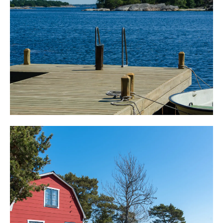
byggdes 1932 och mäter cirka 77 m². Huset är
väldisponerat och inrymmer på entréplan sällskapsrum,
matrum, veranda, tv-rum, stort kök och tvättrum med
plats att i framtiden inreda med dusch och toalett.
Köket har inte vatten indraget men spis, vedspis och
kyl/frys finns och gott om arbetsytor.
Övre plan erbjuder en övre hall, som kan möbleras och
tre sovrum varav två med plats för dubbelsäng. Ett
sovrum har utgång till takterrass ovanför verandan.
Huset är optimalt planerat och för en barnfamilj och
erbjuder en härlig charm och atmosfär.
Intill huset finns en bod med toalett, verkstad och
vedbod.
Läget i skärgården är ypperligt med absolut närhet till