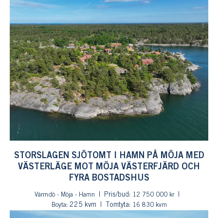
STORSLAGEN SJÖTOMT I HAMN PÅ MÖJA MED
VÄSTERLÄGE MOT MÖJA VÄSTERFJÄRD OCH
FYRA BOSTADSHUS
Pris/bud:
Värmdö - Möja - Hamn
12 750 000 kr
: 225 kvm
Tomtyta:
Boyta
16 830 kvm