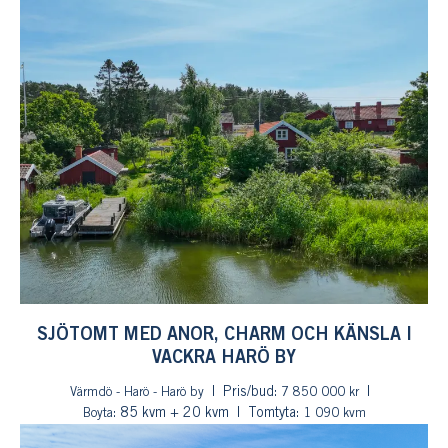
SJÖTOMT MED ANOR, CHARM OCH KÄNSLA I
VACKRA HARÖ BY
Pris/bud:
Värmdö - Harö - Harö by
7 850 000 kr
: 85 kvm + 20 kvm
Tomtyta:
Boyta
1 090 kvm