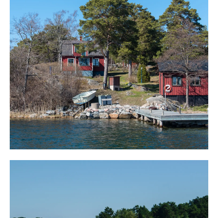
roddavstånd. Det går bra att dra upp en mindre roddbåt
på stranden för att på någon minut ro över till
Gummerholmen. På detta sätt kommer man till ön under
isfria delen av året, även utan egen båt.
Framme vid bryggan sker förtöjning på boj eller längs
med bryggan. Plats finns för flera båtar och på
bryggnock är det segelbåtsdjup.
Intill bryggan finns en härlig sandstrand och här kan
barnen skyddat lära sig simma gå ned i det klara
havsvattnet.
I anslutning till bryggan finns en sjöstuga. Huset ersatte
ett äldre hus 1999 och inrymmer sovrum med plats för
säng och skrivbord och utrymme för fiskeredskap, nät
och allt man önskar och behöver.
Snabbt är man uppe vid boningshuset i två plan. Huset