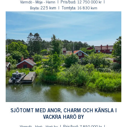
Pris/bud:
Värmdö - Möja - Hamn
12 750 000 kr
: 225 kvm
Tomtyta:
Boyta
16 830 kvm
SJÖTOMT MED ANOR, CHARM OCH KÄNSLA I
VACKRA HARÖ BY