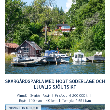
SKÄRGÅRDSPÄRLA MED HÖGT SÖDERLÄGE OCH
LJUVLIG SJÖUTSIKT
Pris/bud:
Värmdö - Svartsö - Alsvik
6 200 000 kr
: 105 kvm + 40 kvm
Tomtyta:
Boyta
2 651 kvm
VISNING 15 AUGUSTI