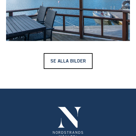
och plats att njuta av den härliga inramningen med
Nämdöfjärdens glittrande vatten utanför. Närheten till
fastlandet är slående men även till skärgårdsplatser väl
värda att besöka. Kanske Runmarö, Nämdö eller
Sandhamn. Utflyktsmålen är många liksom affärer och
skärgårdskrogar väl värda ett besök. På egna tomten
plockas blåbär, lingon och kantareller.
SE ALLA BILDER
Lev drömmen om skärgårdslivet där det är som bäst.
Välkommen till Munkholmen!