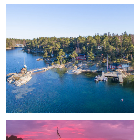
Vid Eknäs brygga finns båtplats och på några minuter är
man ute på ön vilket ger maximal tillgänglighet och på
plats infinner sig lugn och ro.
Vi befinner oss på en tillgänglig skärgårdsö och här
skingrar sig molnen och lyser upp fastigheten från tidig
morgon till solnedgång. Vid Eknäs brygga finns möjlighet
till båtplats. Från bryggan är man snabbt ute på ön och
vill man pendla från centrala Stockholm tar resan med
bil till bryggan och båtfärden ut cirka 45 minuter. Vill
man så går det även reguljär busstrafik till Eknäs.
Framme på ön sker förtöjning längs med en av bryggorna.
Djupet är väl tilltaget och plats finns för flera båtar. Den
långa strandlinjen bjuder på det man önskar för att leva
skärgårdslivet, flata hällar, långgrund sandstrand och en
gångbro över till den egna ön som gör inramningen