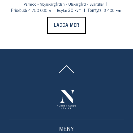
Värmdö - Möjaskärgården - Utskärgård - Svartskär
Pris/bud:
: 30 kvm
Tomtyta:
4 750 000 kr
Boyta
3 400 kvm
LADDA MER
MENY