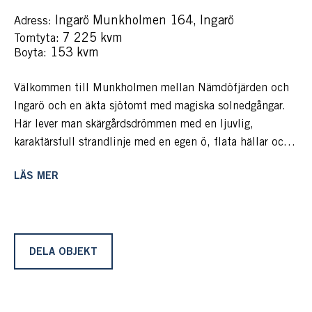
Ingarö Munkholmen 164, Ingarö
Adress:
: 7 225 kvm
Tomtyta
: 153 kvm
Boyta
Välkommen till Munkholmen mellan Nämdöfjärden och
Ingarö och en äkta sjötomt med magiska solnedgångar.
Här lever man skärgårdsdrömmen med en ljuvlig,
karaktärsfull strandlinje med en egen ö, flata hällar och
barnvänlig sandstrand. En stor brygganläggning ger plats
LÄS MER
för båda motor- och segelbåt och bryggan följer berget
på den tillgängliga och vackra sjötomten.
Här finns fem bostadshus som på senare år renoverats
till dagens finns skick. Här finns plats för den stora
DELA OBJEKT
familjen eller vänner som köper ihop med fristående,
egna hus. Totalt erbjuds här 16 bäddar, två toaletter och
fem kök, ett i varje bostadshus.