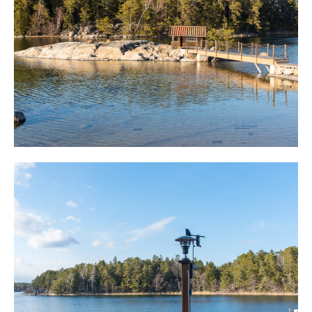
I anslutning ligger hus två med en trevlig veranda mot
sjösidan. Huset bjuder på sällskapsrum med en murad
öppen spis och i anslutning ett trinettkök med en större
kyl. Intill finns sovrum med våningsäng.
Längst upp på tomten, i en öppen glänta med mjuka,
barnvänliga gräsytor, finns hus ett och intill ett gästhus.
Även hus ett disponeras med en öppen planlösning med
kök, matplats, sällskapsrum och två sovrum. En murad
öppen spis finns som ger värme och atmosfär. Utgång
till skyddad uteplats med en vacker inramning. Intill
finns det stora gästhuset med ett stort rum och idag två
sängar. Här finns plats för dubbelsäng. I anslutning
finns även en bod med plats för redskap av diverse slag.
Munkholmen är en trevlig ö med stora ströv- och
naturområden. Här hittar man sin favoritskreva i berget