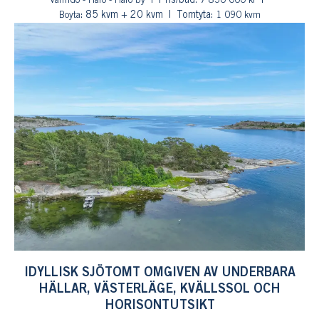
Pris/bud:
Värmdö - Harö - Harö by
7 850 000 kr
: 85 kvm + 20 kvm
Tomtyta:
Boyta
1 090 kvm
IDYLLISK SJÖTOMT OMGIVEN AV UNDERBARA
HÄLLAR, VÄSTERLÄGE, KVÄLLSSOL OCH
HORISONTUTSIKT