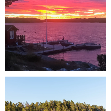
komplett.
Direkt vid bryggan möter hus fyra. Huset omges av en
stor altan och här blickar man ut över vacker skärgård.
Huset består av två delar som sammanbinds med ett
sällskapsrum.Den ena delen inrymmer förråd och
helkaklat badrum med förbränningstoalett, dusch och
handfat. Den andra delen består av ett stort rum med
kök, matplats och sällskapsrum. Centralt i rummet finns
en kamin. Stora fönster mot sjösidan bjuder på en härlig
sjöutsikt.
Vidare längs stranden möter hus fem. Huset är planerat
med veranda, sällskapsrum, sovrum och kök. Utgång
finns till altan med utekök.
Hus tre ligger ovanför med kök och sällskapsrum. Utekök
och en stor veranda från vilken magiska solnedgångar
upplevs.