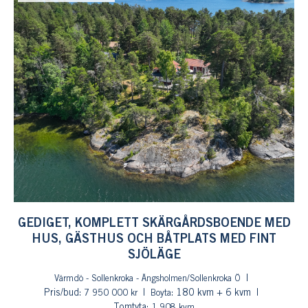
GEDIGET, KOMPLETT SKÄRGÅRDSBOENDE MED
HUS, GÄSTHUS OCH BÅTPLATS MED FINT
SJÖLÄGE
Värmdö - Sollenkroka - Ängsholmen/Sollenkroka Ö
Pris/bud:
: 180 kvm + 6 kvm
7 950 000 kr
Boyta
Tomtyta:
1 908 kvm