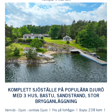
KOMPLETT SJÖSTÄLLE PÅ POPULÄRA DJURÖ
MED 3 HUS, BASTU, SANDSTRAND, STOR
BRYGGANLÄGGNING
: 238 kvm
Värmdö - Djurö - centrala Djurö
Pris på förfrågan
Boyta