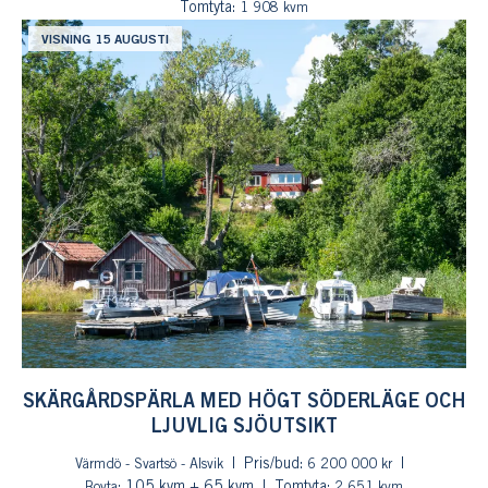
Tomtyta:
1 908 kvm
VISNING 15 AUGUSTI
SKÄRGÅRDSPÄRLA MED HÖGT SÖDERLÄGE OCH
LJUVLIG SJÖUTSIKT
Pris/bud:
Värmdö - Svartsö - Alsvik
6 200 000 kr
: 105 kvm + 65 kvm
Tomtyta:
Boyta
2 651 kvm