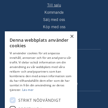
Till salu
Kommande
Sälj med oss
Köp med oss
×
Sålda hem
Denna webbplats använder
Om oss
cookies
Vi använder cookies för att anpassa
KONTAKT
innehåll, annonser och för att analysera vår
trafik. Vi delar också information om din
Strandvägen 67
användning av vår webbplats med våra
reklam- och analyspartners som kan
115 23 Stockholm
kombinera den med annan information som
Tel: +46 8 731 51 00
du har tillhandahållit dem eller som de har
info@nordstrandsmakleri.se
samlat in från din användning av deras
tjänster.
Läs mer
FÖLJ OSS
STRIKT NÖDVÄNDIGT