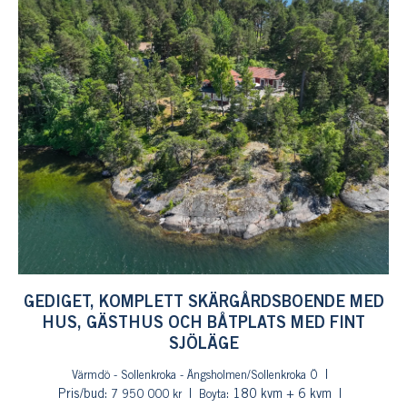
GEDIGET, KOMPLETT SKÄRGÅRDSBOENDE MED
HUS, GÄSTHUS OCH BÅTPLATS MED FINT
SJÖLÄGE
Värmdö - Sollenkroka - Ängsholmen/Sollenkroka Ö
Pris/bud:
: 180 kvm + 6 kvm
7 950 000 kr
Boyta