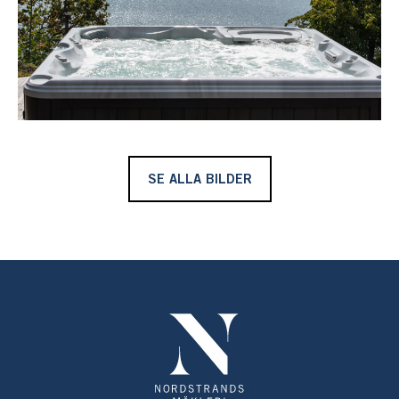
här njuter man av varma bad under alla årstider. Kanske
rulla runt i snön innan ett varmt, avkopplande bad.
En trappa leder ner till stranden och här möter en stor
sjöbod i tre etager. En lång egen brygga med bojplatser
på nock. Här är det segelbåtsdjup och plats finns även
längsmed bryggan. Kanske med en vattenskoterbrygga
SE ALLA BILDER
eller segeljolle.
Från bryggan finns många härliga platser att besöka i vår
vackra skärgård. Krogar på Rögrund, Nämdö eller
Sandhamn. Flera golfbanor med Ingarö, Fågelbro och
Wermdö GCC. Stall vid Säby säteri. Båtmack i
Saltsjöbaden, Stavsnäs och Dalarö. Öarna, kobbarna och
skären är många att besöka över en dagsutflykt.
Från tomten når man Brunn på Ingarö med affär eller
Värmdö marknad eller Mölnvik.