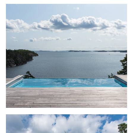
Garaget är kombinerat med gästhus är vinterbonat och
byggdes 2010. Ena delen är garage, med el-portar för en
bil och den andra delen är en yteffektiv boendedel med
sällskapsrum med vacker ekparkett, sovloft och
kombinerat helkaklat badrum med dusch, wc och
handfat. Tvättmaskin och torktumlare i pelare.
Från huset blickar man ut över fjärden och vacker
grönska.
Strax intill finns ett äldre gästhus för sommarbruk och
bod.
Vidare på tomten leder välanlagda plattsättningar fram
till huvudbyggnaden på cirka 70 kvm och uppförd
2010. Huset ligger centralt på tomten och blickar över
fjärden. Huset disponeras med en härlig, yteffektiv
planlösning och här finns allt man önskar och behöver