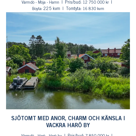
Pris/bud:
Värmdö - Möja - Hamn
12 750 000 kr
: 225 kvm
Tomtyta:
Boyta
16 830 kvm
SJÖTOMT MED ANOR, CHARM OCH KÄNSLA I
VACKRA HARÖ BY