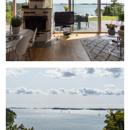
sällskapsdel med soffgrupp och matplats med bord och
flera stolar. En murad öppen spis finns intill som ger
värme och atmosfär.
En trappa upp leder till ett stort sovloft med
dubbelsäng, platsbyggda garderober för förvaring och
plats för mindre soffgrupp. Här vaknar man och ser
solens strålar lysa upp hus, tomt och fjärd.
Från det stora rummet på entréplan leder utgångar ut till
altanen mot sjösidan och här finns altaner med plats för
matbord och solstolar. Altanen övergår till mjuka
gräsytor som leder fram till en ljuvlig, privat infinitypool,
omgiven av altaner på varsin sida. Här njuter man av
avkopplande stunder och ser sötvatten övergå till
havsvatten. Inramningen är komplett och här lever man
utan insyn och havet som granne.
Österut på tomten leder träspänger till en jacuzzi och