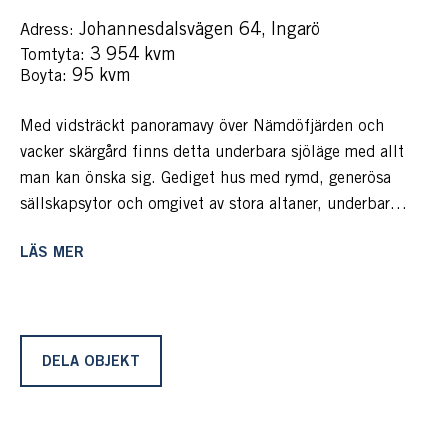
Johannesdalsvägen 64, Ingarö
Adress:
: 3 954 kvm
Tomtyta
: 95 kvm
Boyta
Med vidsträckt panoramavy över Nämdöfjärden och
vacker skärgård finns detta underbara sjöläge med allt
man kan önska sig. Gediget hus med rymd, generösa
sällskapsytor och omgivet av stora altaner, underbar
infinitypool, jacuzzi, gästhus/garage och egen brygga
LÄS MER
och sjöbod direkt nedanför tomten.
Vi befinner oss på Ingarö i Värmdö skärgård och här
skingrar sig molnen och lyser upp fastigheten från tidig
morgon till sent inpå kvällen. Hit kommer man med bil
DELA OBJEKT
och resan från Stockholm tar cirka 45 minuter. Den
enskilda vägen leder fram till tomten och parkering sker
på välanlagda platser intill, eller i garaget.