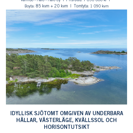
Pris/bud:
Värmdö - Harö - Harö by
7 850 000 kr
: 85 kvm + 20 kvm
Tomtyta:
Boyta
1 090 kvm
IDYLLISK SJÖTOMT OMGIVEN AV UNDERBARA
HÄLLAR, VÄSTERLÄGE, KVÄLLSSOL OCH
HORISONTUTSIKT