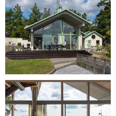
av sitt drömboende.
En trevlig hall möter och direkt slås man den milsvida
utsikten hela vägen över fjärden och den glittrande
fjärden. Från hallen når man ett helkaklat badrum med
dusch, handfat och wc. Intill finns ett sovrum med
våningssäng och från det stilrena runda fönstret skådar
man fjärden.
Vidare i huset öppnar kök, matplats och sällskapsrum
upp sig. Stora glaspartier från golv till tak suddar ut
gränsen mellan inne och ute. Här följer man årstidernas
alla skiftningar på första parkett från det vinterbonade
huset. Köket, från senare år, erbjuder alla maskinell
utrustning man kan önska sig med inbyggd kyl/frys,
diskbänk, microugn och diskmaskin.
Gott om arbetsytor med en stor köksö och här lagar man
mat med stor närvaro och sjöutsikt. Intill köket finns