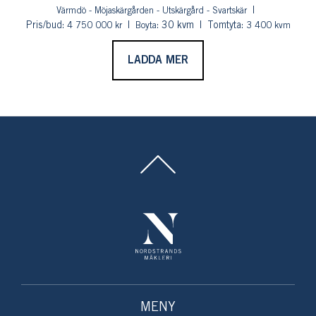
Värmdö - Möjaskärgården - Utskärgård - Svartskär
Pris/bud:
: 30 kvm
Tomtyta:
4 750 000 kr
Boyta
3 400 kvm
LADDA MER
MENY