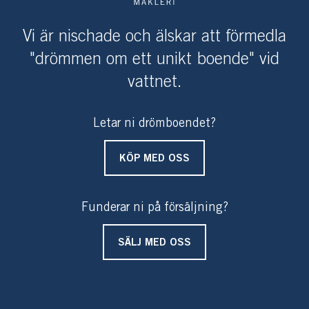
Här lever man på en vacker fastighet, som upplevs som
Vi är nischade och älskar att förmedla
sjötomt, med ypperligt läge i skärgården och nära allt
"drömmen om ett unikt boende" vid
man önskar. Varmt välkommen på visning!
vattnet.
Letar ni drömboendet?
KÖP MED OSS
Funderar ni på försäljning?
SÄLJ MED OSS