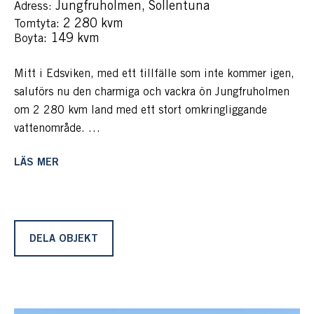
Jungfruholmen, Sollentuna
Adress:
: 2 280 kvm
Tomtyta
: 149 kvm
Boyta
Mitt i Edsviken, med ett tillfälle som inte kommer igen,
saluförs nu den charmiga och vackra ön Jungfruholmen
om 2 280 kvm land med ett stort omkringliggande
vattenområde.
Den parkliknande ön med en rik flora har varit i samma
LÄS MER
familjs ägo sedan 1975 och har även bebotts permanent
under många år. Här njuter man av en vacker ö och sol
från morgon till sent inpå kvällen, flera bryggor i syd och
väst, altaner och ett gediget hus med generösa
sällskapsytor, fyra sovrum och gott om plats för att njuta
DELA OBJEKT
som landställe eller året runt boende.
Huset har en lång historia och uppfördes 1935 och
erbjuder hela 149 kvm boarea och 50 kvm biarea med