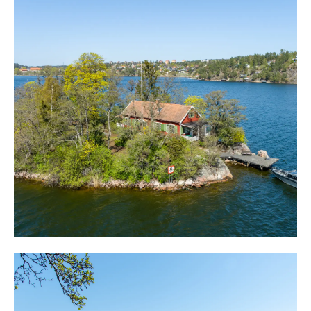
delvis inredd källare.
Huset är skyddat enligt PBL § 3:12 och 8:16 Särskilt
värdefull från historisk, kulturhistorisk, miljömässig och
konstnärlig synpunkt. Se bifogad plan.
Ön ligger nära fastlandet och där finns båt- och bilplats
och resan över till ön tar bara några minuter och går över
skyddade vatten.
Framme vid ön sker förtöjning längsmed den östra
bryggan eller på boj. Här ligger man skyddat och vid
bryggan är det segelbåtsdjup. På bryggan finns plats för
solstolar och utemöbler och här lever man ett härligt
bad-, båt- och fiskeliv.
Naturstigar leder över ön och i väster finns ett stort
bryggdäck med plats att duka upp middagen i varm
kvällssol. Här umgås man med nära och kära med en