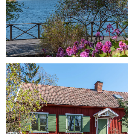
två stora sovrum med dubbelsäng i vardera rum. Intill ett
stort sällskapsrum med en braskamin. Vidare finns ett
pentry med trinettkök och ett badrum med handfat och
badkar.
Från hallen leder en trappa ner till källarutrymmen med
ståhöjd att kanske inreda en vinkällare, hobbyrum och
gym. Idag finns en bastu som behöver färdigställas.
Strax bakom huset finns även bod och runt ön väntar en
trevlig och tillgänglig strandlinje på denna underbaras ö
som ger all rekreation man kan önska och med stor
närhet till kommunikationer och storstadens puls.
För visning ring Robert Nordstrand på 070-523 58 77.
Välkommen till Jungfruholmen och ett unikt tillfälle!