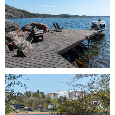
härlig inramning.
Centralt på ön ligger huvudbyggnaden och blickar ut
över vattnet i 360 grader. Huset är välplanerat och
entréplan erbjuder generösa sällskapsytor med matplats,
soffgrupp och fönster i tre väderstreck. En braskamin
finns och ger värme och atmosfär. Utgång finns till en
altan under tak med härlig morgon- och dagsol. Från
altanen blickar man ut över vattnet i 180 grader. Vidare
på planet finns kök med full maskinell utrustning,
vedspis, kyl/frys, spis och ugn. Gott om arbetsytor och
här lagar man mat med sjöutsikt. Intill ligger tre rum som
kan användas som matrum och kanske sovrum. På planet
finns även toalett med dusch, handfat och mulltoalett.
Från den välkomnande hallen med charmig kakelugn och
rymd, leder en trappa upp till övre plan. Planet erbjuder