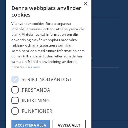
Sålda hem
×
Denna webbplats använder
Om oss
cookies
Vi använder cookies för att anpassa
KONTAKT
innehåll, annonser och för att analysera vår
trafik. Vi delar också information om din
Strandvägen 67
användning av vår webbplats med våra
115 23 Stockholm
reklam- och analyspartners som kan
kombinera den med annan information som
Tel: +46 8 731 51 00
du har tillhandahållit dem eller som de har
info@nordstrandsmakleri.se
samlat in från din användning av deras
tjänster.
Läs mer
FÖLJ OSS
STRIKT NÖDVÄNDIGT
PRESTANDA
Facebook
INRIKTNING
Instagram
FUNKTIONER
ACCEPTERA ALLA
AVVISA ALLT