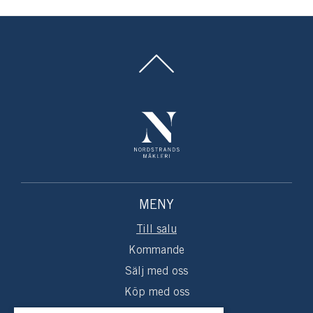
året runt med affär, bageri, skola och restauranger.
Tennisbanor och ridskola finns vid Skaft Gård några
minuter bort med bil. Samfälld badsjö med
iordninggjord strand, picnic-bord och omklädeshytt på
promenadavstånd.
Varmt välkommen till ett vackert frontläge på populära
Vindö!
MENY
Till salu
Kommande
Sälj med oss
Köp med oss