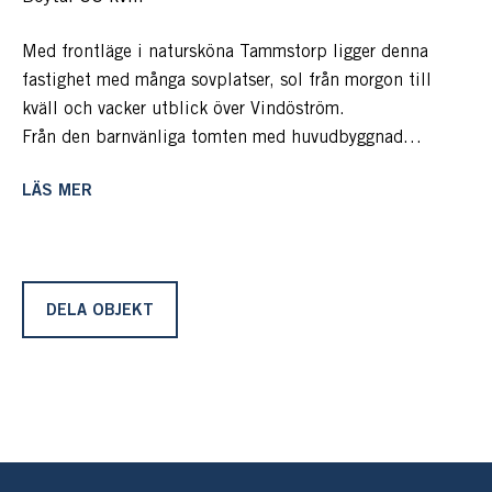
Med frontläge i natursköna Tammstorp ligger denna
fastighet med många sovplatser, sol från morgon till
kväll och vacker utblick över Vindöström.
Från den barnvänliga tomten med huvudbyggnad
omgiven av altaner, gästhus och bod njuter man av den
LÄS MER
levande utsikten och solen som går ned bakom fjärden.
Nedanför tomten finns underbara badklippor,
sandstrand, hopptorn och båtplats på gemensamma
bryggor.
DELA OBJEKT
Hit kommer man med egen bil och parkerar på egna
tomten eller med buss 434 från Slussen, mot Överby
och en kort promenad på grusvägar leder
fram till tomten.
Tomten på 2 497 m² ligger avskilt och gärdsgård finns