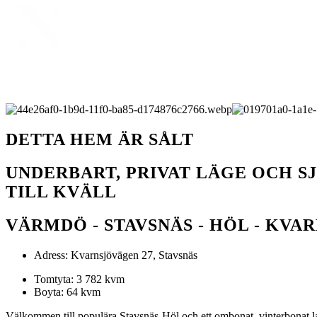
DETTA HEM ÄR SÅLT
UNDERBART, PRIVAT LÄGE OCH S
TILL KVÄLL
VÄRMDÖ - STAVSNÄS - HÖL - KVA
Adress:
Kvarnsjövägen 27, Stavsnäs
Tomtyta
: 3 782 kvm
Boyta
: 64 kvm
Välkommen till populära Stavsnäs-Höl och ett ombonat, vinterbonat land