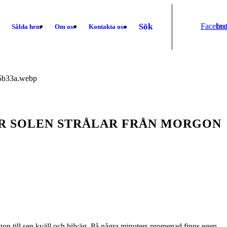
Sök
Facebo
Ins
Sålda hem
Om oss
Kontakta oss
DÄR SOLEN STRÅLAR FRÅN MORGON
rgon till sen kväll och bilväg. På några minuters promenad finns egen