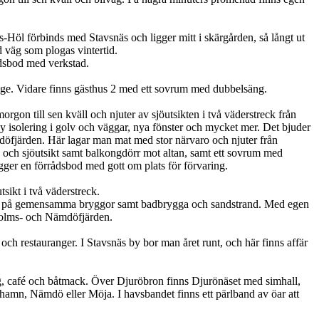
äs-Höl förbinds med Stavsnäs och ligger mitt i skärgården, så långt ut
 väg som plogas vintertid.
rådsbod med verkstad.
läge. Vidare finns gästhus 2 med ett sovrum med dubbelsäng.
gon till sen kväll och njuter av sjöutsikten i två väderstreck från
y isolering i golv och väggar, nya fönster och mycket mer. Det bjuder
döfjärden. Här lagar man mat med stor närvaro och njuter från
 och sjöutsikt samt balkongdörr mot altan, samt ett sovrum med
gger en förrådsbod med gott om plats för förvaring.
sikt i två väderstreck.
plats på gemensamma bryggor samt badbrygga och sandstrand. Med egen
anholms- och Nämdöfjärden.
ch restauranger. I Stavsnäs by bor man året runt, och här finns affär
ng, café och båtmack. Över Djuröbron finns Djurönäset med simhall,
mn, Nämdö eller Möja. I havsbandet finns ett pärlband av öar att