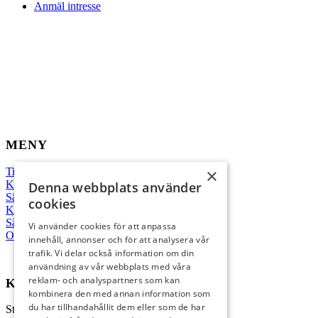
Anmäl intresse
MENY
×
Till salu
Kommande
Denna webbplats använder
Sälj med oss
cookies
Köp med oss
Sålda hem
Vi använder cookies för att anpassa
Om oss
innehåll, annonser och för att analysera vår
trafik. Vi delar också information om din
användning av vår webbplats med våra
reklam- och analyspartners som kan
KONTAKT
kombinera den med annan information som
du har tillhandahållit dem eller som de har
Strandvägen 67