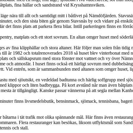
plats, fina hällar och sandstrand vid Krysshamnsviken.
läge nära till allt och samtidigt mitt i båtlivet på Nämdöfjärden. Stavsn
nuter, och den sista biten går genom Stavsnäs by och vidare på enskild
 det finns plats att parkera flera bilar. Intill parkeringen finns en för
 pentry, matplats och ett stort sovrum. En altan omger huset med söder
v fina klipphällar och stora altaner. Här följer man solen från tidig mor
till år 1982 och totalrenoverades 2018 så huset blev vinterbonat med n
plats och sällskapsrum med stora fönster mot vattnet och vy över Nämn
e och atmosfär. I huset finns också ett härligt sovrum med dubbelsäng
alett. Vid entrén, som är sammanbunden med altanen som omger huset, li
astu med sjöutsikt, en vedeldad badtunna och härlig soffgrupp med sjöut
ön med klippor och liten badbrygga. På kort avstånd når man även båt
det mesta är tillgängligt. Kanske passar vännerna på att segla mellan K
inuter finns livsmedelsbutik, bensinmack, sjömack, tennisbana, bageri o
 båtarna i tät trafik mot olika spännande mål. Här finns även restaura
mmaren. Flera restauranger kan besökas, liksom utflyktsmål som Sandha
ennis och stall.