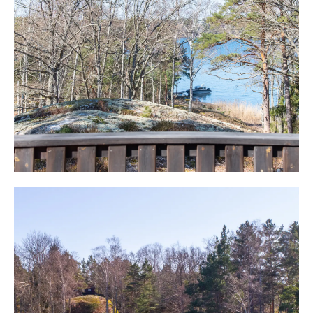
I huset finns även tre sovrum med plats för dubbelsäng
och våningssäng i två av rummen.
Ett rum finns med torrtoalett och med möjlighet att
ansluta handfat och dusch.
Huset omges av vacker skärgårdsnatur och här finns stora
möjligheter att utveckla bebyggelsen och öppna upp
tomten.
Båtplats finns på fastlandet och får överlåtas.
Läget i skärgården är ypperligt med närhet till service
och handel och ändå klart vatten, tång och massa hällar.
Varmt välkommen på visning!