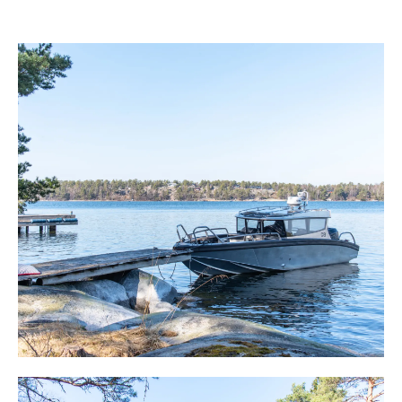
trappa ner till den. Möjligheten finns också att bygga ut
med en generös byggrätt till totalt 140 m². Även bygga
en sjöbod vid bryggan. Kanske med bastu.
Se dokument och länkar.
Vi befinner oss på Lilla Rävsön, mellan Träskö-Storö och
Ingmarsö och hit kommer man med egen båt. Ingmarsö,
som är en större ö, ligger närmast och erbjuder affär,
system- och apoteksutbud, krog och båtmack. Ingmarsö
lever året runt med flera bofasta och turer med W-
bolaget, året runt. Det finns de som har båten
permanent förtöjd på ön.
Soltimmarna är många och här skingrar sig molnen och
ger sol och inramning.
Framme med båten sker ofta förtöjning mot bryggan med
boj. På bryggan lever man privat och intill finns