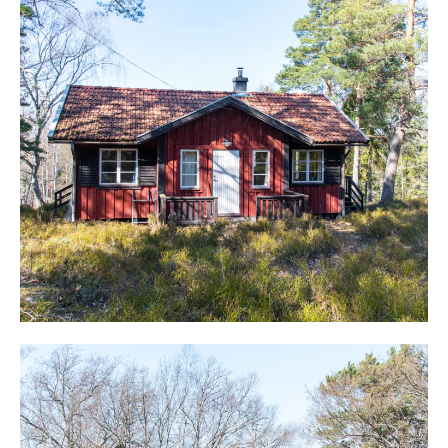
klipphällar för härliga bad och plats för solstolar. Här
njuter man av solen hela dagen och varma solnedgångar.
Från bryggan leder stigar en upp till naturtomten med
flata hällar och ett skärgårdshus uppfört 1975. Huset
omges av stora trädäck med sjöutsikt över vacker
skärgård. Här sitter man och njuter av lugnet och all den
stillhet som bara ett ö-ställe kan ge.
Ingång i huset sker från söder och en trevlig hall möter.
Vidare öppnar sällskapsrum, matplats och kök upp sig
med öppen planlösning. Plats finns för soffgrupp,
matbord med flera stolar och här lagar man mat med fin
sjöutsikt. Köket erbjuder kyl/frys, diskbänk, spis och
ugn. Centralt i rummet finns en öppen spis som ger
värme och atmosfär under årets alla tider. Fönster finns i
flera väderstreck, vilket ger maximalt med ljusinsläpp.