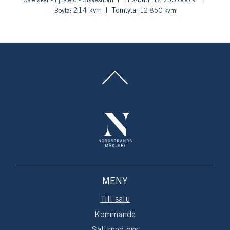
Pris/bud:
Österåker - Ljusterö - Staveström
12 750 000 kr
: 214 kvm
Tomtyta:
Boyta
12 850 kvm
MENY
Till salu
Kommande