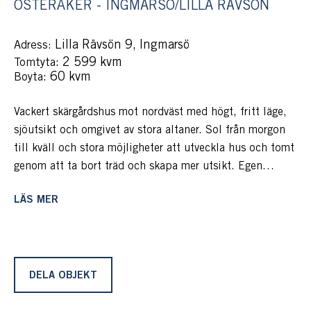
ÖSTERÅKER - INGMARSÖ/LILLA RÄVSÖN
Lilla Rävsön 9, Ingmarsö
Adress:
: 2 599 kvm
Tomtyta
: 60 kvm
Boyta
Vackert skärgårdshus mot nordväst med högt, fritt läge,
sjöutsikt och omgivet av stora altaner. Sol från morgon
till kväll och stora möjligheter att utveckla hus och tomt
genom att ta bort träd och skapa mer utsikt. Egen
brygga och klipphällar precis nedanför tomten.
LÄS MER
På ön tillämpas att respektive fastighet svara för marken
mellan tomten och vattnet, så att man i praktiken
upplever fastigheten som sjötomt. För mer information
kontakta gärna ansvarig mäklare. Detta genom att med
köpet följer en del av Brottö 1:28 som äger marken
DELA OBJEKT
mellan tomterna och sju intilliggande öar och kobbar
och där varje fastighet har rätt tills in egen brygga och