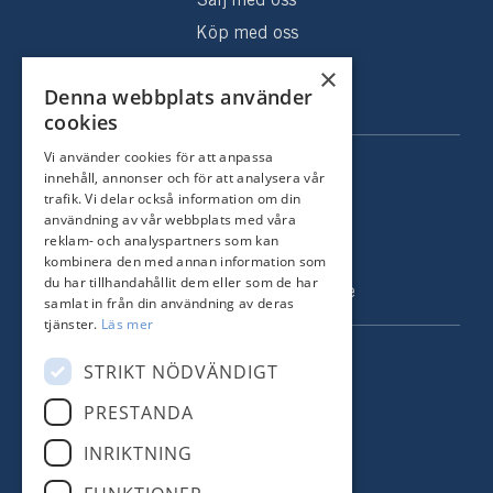
Sälj med oss
Köp med oss
Sålda hem
×
Denna webbplats använder
Om oss
cookies
Vi använder cookies för att anpassa
KONTAKT
innehåll, annonser och för att analysera vår
trafik. Vi delar också information om din
Strandvägen 67
användning av vår webbplats med våra
115 23 Stockholm
reklam- och analyspartners som kan
kombinera den med annan information som
Tel: +46 8 731 51 00
du har tillhandahållit dem eller som de har
info@nordstrandsmakleri.se
samlat in från din användning av deras
tjänster.
Läs mer
FÖLJ OSS
STRIKT NÖDVÄNDIGT
PRESTANDA
Facebook
INRIKTNING
Instagram