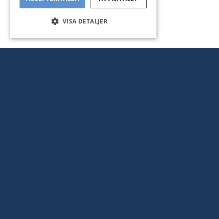
VISA DETALJER
LJUVLIG, PRIVAT SJ
NATURSKÖNT LÄGE 
MÖJASKÄRGÅRDEN - BOCKÖ
Möja Bockö-Hemö 220, Möja
Adress:
: 1 487 kvm
: 25 kvm
Tomtyta
Boyta