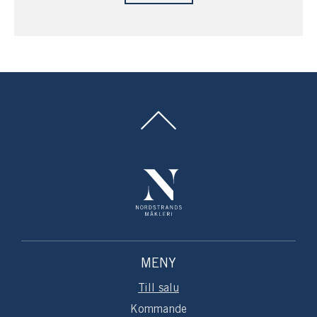
favorit.
Fastigheten ligger utom planlagt område.
Med i köpet följer del av stamfastigheten Berg 8:1 som
ger jakt och fiske i stora områden runt Hemholmen.
Varmt välkommen till vackra Hemholmen och en
underbar skärgårdsidyll!
MENY
Till salu
Kommande