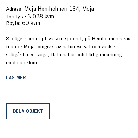
Möja Hemholmen 134, Möja
Adress:
: 3 028 kvm
Tomtyta
: 60 kvm
Boyta
Sjöläge, som upplevs som sjötomt, på Hemholmen strax
utanför Möja, omgivet av naturreservat och vacker
skärgård med karga, flata hällar och härlig inramning
med naturtomt.
Här njuter man av den ogenerade skärgårdstomten på 3
LÄS MER
028 m² av gediget hus med god standard, gästhus,
sjöbod och två bryggor. Flata hällar,
ytterskärgårdsvegetation och sol från tidig morgon till
sent in på kvällen.
DELA OBJEKT
Vi befinner oss i vackra Möjaskärgården och här skingrar
sig molnen och lyser upp fastigheten från tidig morgon
till sen kväll. Skärgårdsluften är klar, himlen blå och