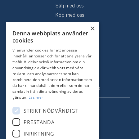
Sälj med oss
Köp med oss
Sålda hem
×
Denna webbplats använder
Om oss
cookies
Vi använder cookies för att anpassa
KONTAKT
innehåll, annonser och för att analysera vår
trafik. Vi delar också information om din
Strandvägen 67
användning av vår webbplats med våra
115 23 Stockholm
reklam- och analyspartners som kan
kombinera den med annan information som
Tel: +46 8 731 51 00
du har tillhandahållit dem eller som de har
info@nordstrandsmakleri.se
samlat in från din användning av deras
tjänster.
Läs mer
FÖLJ OSS
STRIKT NÖDVÄNDIGT
PRESTANDA
Facebook
INRIKTNING