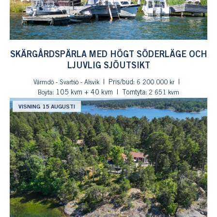
SKÄRGÅRDSPÄRLA MED HÖGT SÖDERLÄGE OCH
LJUVLIG SJÖUTSIKT
Pris/bud:
Värmdö - Svartsö - Alsvik
6 200 000 kr
: 105 kvm + 40 kvm
Tomtyta:
Boyta
2 651 kvm
VISNING 15 AUGUSTI