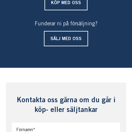
inne bort.
KÖP MED OSS
Bredvid huset finns plana ytor för sällskaps- och
Funderar ni på försäljning?
bollspel.
Vi befinner oss i en vacker skärgård med många
SÄLJ MED OSS
spännande öar och platser att besöka. Kanske ta båten
hela vägen ut till ytterskärgården och Stora Nassa med
sin ljuvliga natur.
Välkommen att leva skärgårdslivet där det kanske är som
bäst!
Kontakta oss gärna om du går i
köp- eller säljtankar