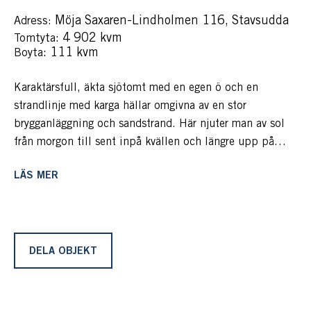
Möja Saxaren-Lindholmen 116, Stavsudda
Adress:
: 4 902 kvm
Tomtyta
: 111 kvm
Boyta
Karaktärsfull, äkta sjötomt med en egen ö och en
strandlinje med karga hällar omgivna av en stor
brygganläggning och sandstrand. Här njuter man av sol
från morgon till sent inpå kvällen och längre upp på
tomten finns en gedigen, arkitektritad huvudbyggnad
LÄS MER
med generösa ytor, altaner och mjuka gräsytor.
Vi befinner oss på ön Saxaren som sammanbinds på
Lindholmen och ligger med sin vackra strandlinje och
klara vatten öster om Norra Stavsudda. Läget är ypperligt
DELA OBJEKT
och här möts man av en vacker skärgård med klart vatten,
karga hällar och många soltimmar.
Runt udden, i Norra Stavsudda viken finns restaurang,