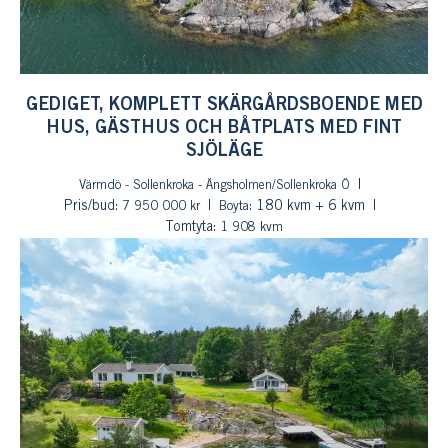
GEDIGET, KOMPLETT SKÄRGÅRDSBOENDE MED
HUS, GÄSTHUS OCH BÅTPLATS MED FINT
SJÖLÄGE
Värmdö - Sollenkroka - Ängsholmen/Sollenkroka Ö
Pris/bud:
: 180 kvm + 6 kvm
7 950 000 kr
Boyta
Tomtyta:
1 908 kvm