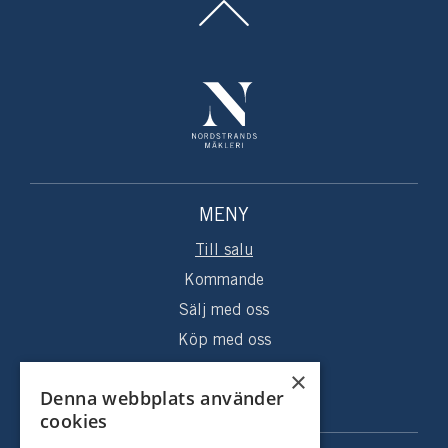
MENY
Till salu
Kommande
Sälj med oss
Köp med oss
Sålda hem
×
Denna webbplats använder
Om oss
cookies