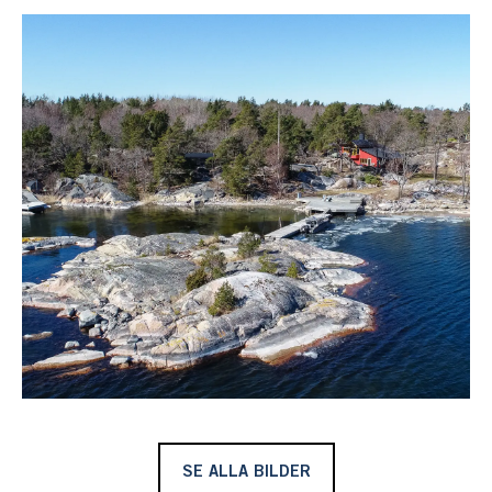
båtmack, affär och kajakuthyrning för att nämna några
saker.
Till sjötomten kommer man med egen båt och förtöjning
sker längsmed bryggan eller på boj. Plats finns att
förtöja flera båtar och här ligger man skyddat från
årstidernas alla vindar.
Bryggan sammanbinder stranden med den egna ön och
här lever man med en härlig inramning och på ön njuter
man av den varma solen på väg ned. Från ön njuter man
av utsikten mot en levande skärgård med båtar på sin
färd mot Möja Västerfjärd.
Bryggan leder upp till en stor bergfast brygga och här
finns plats för att duka upp den stora
midsommarlunchen i goda vänners lag.
SE ALLA BILDER
Det arkitektritade bostadshuset ligger upphöjt på