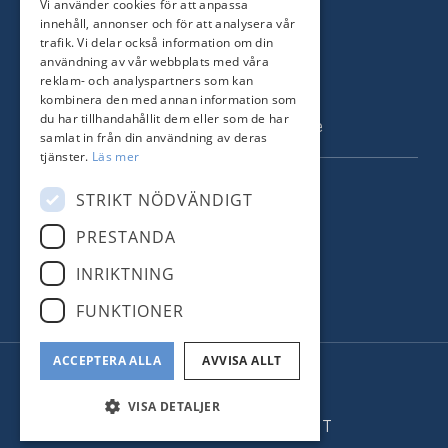
Vi använder cookies för att anpassa
KONTAKT
innehåll, annonser och för att analysera vår
trafik. Vi delar också information om din
Strandvägen 67
användning av vår webbplats med våra
115 23 Stockholm
reklam- och analyspartners som kan
kombinera den med annan information som
Tel: +46 8 731 51 00
du har tillhandahållit dem eller som de har
info@nordstrandsmakleri.se
samlat in från din användning av deras
tjänster.
Läs mer
FÖLJ OSS
STRIKT NÖDVÄNDIGT
PRESTANDA
Facebook
INRIKTNING
Instagram
FUNKTIONER
ACCEPTERA ALLA
AVVISA ALLT
© Nordstrands Mäkleri
Administration
VISA DETALJER
Hemsidan levereras av Kust IT