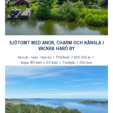
SJÖTOMT MED ANOR, CHARM OCH KÄNSLA I
VACKRA HARÖ BY
Pris/bud:
Värmdö - Harö - Harö by
7 850 000 kr
: 85 kvm + 20 kvm
Tomtyta:
Boyta
1 090 kvm