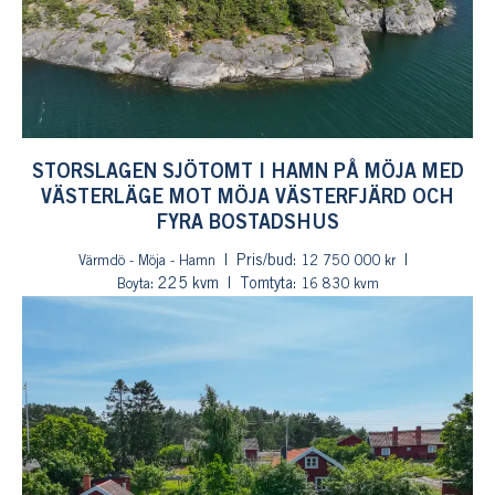
STORSLAGEN SJÖTOMT I HAMN PÅ MÖJA MED
VÄSTERLÄGE MOT MÖJA VÄSTERFJÄRD OCH
FYRA BOSTADSHUS
Pris/bud:
Värmdö - Möja - Hamn
12 750 000 kr
: 225 kvm
Tomtyta:
Boyta
16 830 kvm