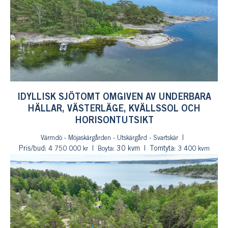
IDYLLISK SJÖTOMT OMGIVEN AV UNDERBARA
HÄLLAR, VÄSTERLÄGE, KVÄLLSSOL OCH
HORISONTUTSIKT
Värmdö - Möjaskärgården - Utskärgård - Svartskär
Pris/bud:
: 30 kvm
Tomtyta:
4 750 000 kr
Boyta
3 400 kvm