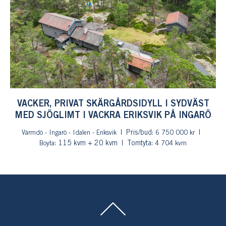
VACKER, PRIVAT SKÄRGÅRDSIDYLL I SYDVÄST
MED SJÖGLIMT I VACKRA ERIKSVIK PÅ INGARÖ
Pris/bud:
Värmdö - Ingarö - Idalen - Eriksvik
6 750 000 kr
: 115 kvm + 20 kvm
Tomtyta:
Boyta
4 704 kvm