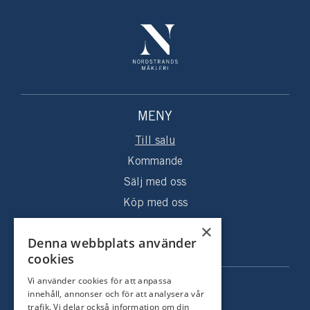
MENY
Till salu
Kommande
Sälj med oss
Köp med oss
Sålda hem
×
Denna webbplats använder
Om oss
cookies
Vi använder cookies för att anpassa
KONTAKT
innehåll, annonser och för att analysera vår
trafik. Vi delar också information om din