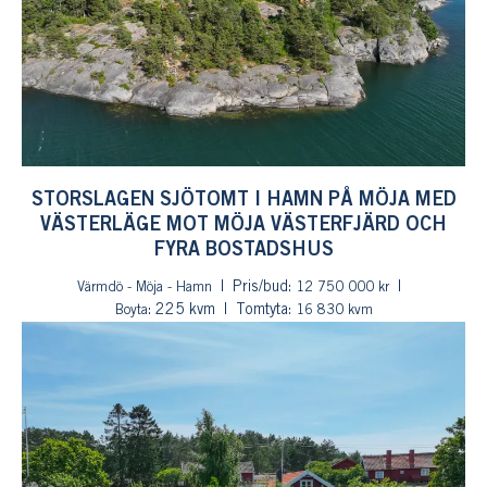
STORSLAGEN SJÖTOMT I HAMN PÅ MÖJA MED
VÄSTERLÄGE MOT MÖJA VÄSTERFJÄRD OCH
FYRA BOSTADSHUS
Pris/bud:
Värmdö - Möja - Hamn
12 750 000 kr
: 225 kvm
Tomtyta:
Boyta
16 830 kvm