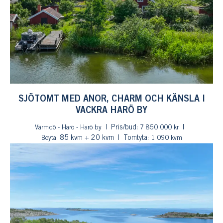
SJÖTOMT MED ANOR, CHARM OCH KÄNSLA I
VACKRA HARÖ BY
Pris/bud:
Värmdö - Harö - Harö by
7 850 000 kr
: 85 kvm + 20 kvm
Tomtyta:
Boyta
1 090 kvm