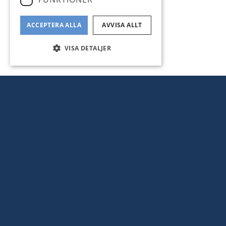
ACCEPTERA ALLA
AVVISA ALLT
VISA DETALJER
SJÖTOMT MED KVÄLL
BYGGNATION AV MYC
INTERNATIONELL KL
VÄRMDÖ - NÄRMDÖSKÄRGÅRDEN -