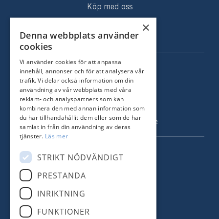
Köp med oss
Sålda hem
×
Denna webbplats använder
Om oss
cookies
Vi använder cookies för att anpassa
KONTAKT
innehåll, annonser och för att analysera vår
trafik. Vi delar också information om din
Strandvägen 67
användning av vår webbplats med våra
115 23 Stockholm
reklam- och analyspartners som kan
kombinera den med annan information som
Tel: +46 8 731 51 00
du har tillhandahållit dem eller som de har
info@nordstrandsmakleri.se
samlat in från din användning av deras
tjänster.
Läs mer
FÖLJ OSS
STRIKT NÖDVÄNDIGT
PRESTANDA
Facebook
INRIKTNING
Instagram
FUNKTIONER