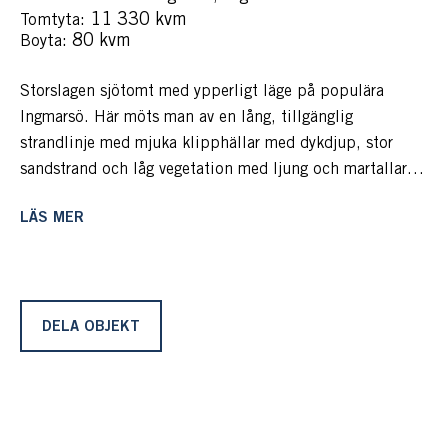
: 11 330 kvm
Tomtyta
: 80 kvm
Boyta
Storslagen sjötomt med ypperligt läge på populära
Ingmarsö. Här möts man av en lång, tillgänglig
strandlinje med mjuka klipphällar med dykdjup, stor
sandstrand och låg vegetation med ljung och martallar
som klättrar på berget.
LÄS MER
Byggnationen är äldre med renoveringsbehov och med
stora utvecklingsmöjligheter. En charmig huvudbyggnad i
två plan från 30-tal och med ljuvliga eldstäder, sjöstuga
med sovrum, sjöbod med bastu, flera bodar och bergfast
brygga med segelbåtsdjup och plats för flera båtar.
DELA OBJEKT
Vi befinner oss i mellanskärgården på tillgängliga
Ingmarsö. Hit kommer man med egen båt eller W-båt
från Åsättra på Ljusterö eller Boda brygga på Värmdö. På