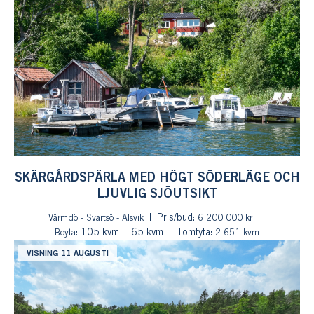
SKÄRGÅRDSPÄRLA MED HÖGT SÖDERLÄGE OCH
LJUVLIG SJÖUTSIKT
Pris/bud:
Värmdö - Svartsö - Alsvik
6 200 000 kr
: 105 kvm + 65 kvm
Tomtyta:
Boyta
2 651 kvm
VISNING 11 AUGUSTI