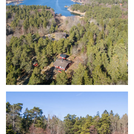
kanal. Vill man inte ta egen båt finns flera möjligheter
att ta sig till ön, året runt. Passbåt med Stavsnäs båttaxi
går med flera turer dagligen under sommarhalvåret till
Halvans brygga, några minuters promenad från tomten.
Vill man ta sig ut
på vintern eller övrig del av året går även w-båt mellan
Stavsnäs och Styrsvik på Runmarö och sedan finns
möjlighet taxi som tar dig fram till brofästet på
Runmarösidan. Cykel, flakmoped och fyrhjuling hör
också till
transportmedlen på ön.
Tillgängligheten är därmed bland den bästa i skärgården
och det är lätt att förstå den efterfrågan som råder kring
området.
Från vilket håll man än kommer är man snabbt är man
uppe på höjden och tomten. Huvudbyggnaden, på cirka