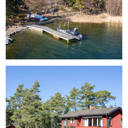
60 m², ligger centralt och omges av en altan på sjösidan.
Här finns plats för både grill, mat- och soffgrupp.
Altanen når man från utgång från köket och huset
disponeras med öppen planlösning med kök, matplats
och sällskapsrum. Centralt i mitten av rummet finns en
murad öppen spis som ger värme och atmosfär.
Matplats i köket ger plats för minst sex personer och
soffgrupp i sällskapsrum för hela familjen. Stora fönster
mot sjösidan ger ljusinsläpp och sjöglimt.
I huset finns två sovrum varav det ena är lite större med
plats för dubbelsäng. Gott om garderober och
förvaringsutrymmen. Från entrén i norr möter en trevlig
hall och från den når man tvättrummet med
handfat, torrtoalett och dusch.
Strax norr om huvudbyggnaden finns ett gästhus med