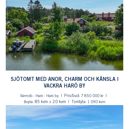
SJÖTOMT MED ANOR, CHARM OCH KÄNSLA I
VACKRA HARÖ BY
Pris/bud:
Värmdö - Harö - Harö by
7 850 000 kr
: 85 kvm + 20 kvm
Tomtyta:
Boyta
1 090 kvm