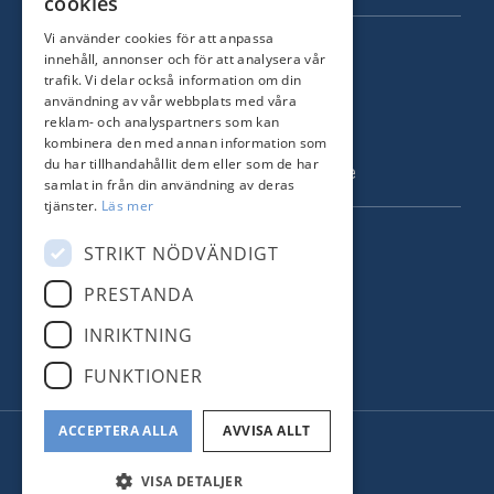
cookies
Vi använder cookies för att anpassa
KONTAKT
innehåll, annonser och för att analysera vår
trafik. Vi delar också information om din
Strandvägen 67
användning av vår webbplats med våra
115 23 Stockholm
reklam- och analyspartners som kan
kombinera den med annan information som
Tel: +46 8 731 51 00
du har tillhandahållit dem eller som de har
info@nordstrandsmakleri.se
samlat in från din användning av deras
tjänster.
Läs mer
FÖLJ OSS
STRIKT NÖDVÄNDIGT
PRESTANDA
Facebook
INRIKTNING
Instagram
FUNKTIONER
ACCEPTERA ALLA
AVVISA ALLT
© Nordstrands Mäkleri
Administration
VISA DETALJER