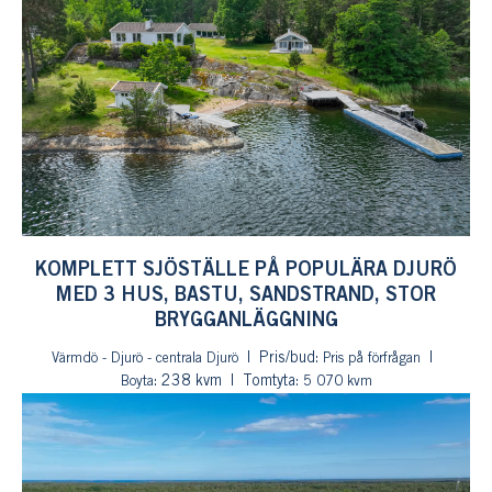
KOMPLETT SJÖSTÄLLE PÅ POPULÄRA DJURÖ
MED 3 HUS, BASTU, SANDSTRAND, STOR
BRYGGANLÄGGNING
Pris/bud:
Värmdö - Djurö - centrala Djurö
Pris på förfrågan
: 238 kvm
Tomtyta:
Boyta
5 070 kvm