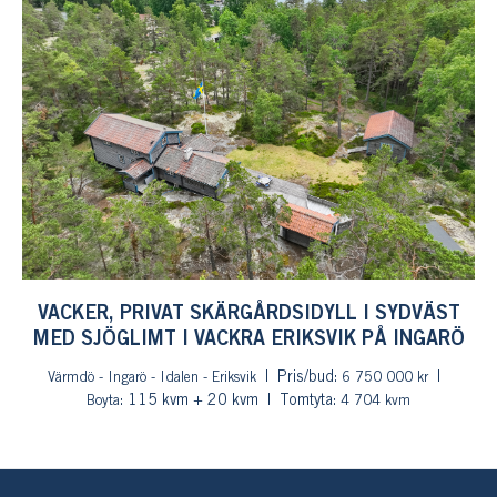
VACKER, PRIVAT SKÄRGÅRDSIDYLL I SYDVÄST
MED SJÖGLIMT I VACKRA ERIKSVIK PÅ INGARÖ
Pris/bud:
Värmdö - Ingarö - Idalen - Eriksvik
6 750 000 kr
: 115 kvm + 20 kvm
Tomtyta:
Boyta
4 704 kvm