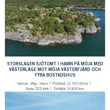
STORSLAGEN SJÖTOMT I HAMN PÅ MÖJA MED
VÄSTERLÄGE MOT MÖJA VÄSTERFJÄRD OCH
FYRA BOSTADSHUS
Pris/bud:
Värmdö - Möja - Hamn
12 750 000 kr
: 225 kvm
Tomtyta:
Boyta
16 830 kvm