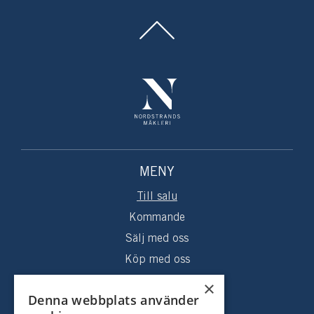
MENY
Till salu
Kommande
Sälj med oss
Köp med oss
Sålda hem
×
Denna webbplats använder
Om oss