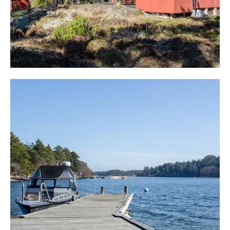
minst två sängar. En bit nedanför, sydväst om
huvudbyggnaden, vackert placerat i naturen finns ett
gästhus två med kokplatta, kyl och enkelsäng. Även litet
matbord med stolar.
Naturtomten med klipphällar, ljung och härlig natur är
lättskött och snabbt är man nere vid strandkant där bad
och båtplats finns. Badklippor och utsikt mot vacker
skärgård.
Med egna båten finns utflyktsmål som Sandhamn och
Möja. Skärgårdskrogar finns runt omkring. Vackra
Bullerön i havsbadet är väl värt ett besök.
Handlar gör man närmast i Styrsvik, Guns livs på Nämdö
eller på fastlandet. Båtmack finns i Stavsnäs.
Välkommen till en skärgårdsidyll i populära
Runmaröskärgården!