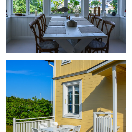
Från ena sidan av sällskapsrummet når man ett stort
sovrum med dubbelsäng. Till sovrummet finns
klädkammare och intill helkaklad toalett med golvvärme
och dusch, wc och handfat.
Från den andra sidan når man ytterligare två sovrum.
Både med plats för våningsäng och i den ena finns plats
för dubbelsäng för den som önskas. Det andra har
utgång till uteplatsen i söder.
Helkaklad toalett med wc och handfat och garderob
inredd med tvättmaskin och torktumlare.
På Sandhamn finns allt man önskar av sitt
skärgårdsboende. Året runt öppen affär. Krogar, cafeér,
restauranger, nattklubb och inte minst den underbara
naturen på och runt ön. Spela minigolv, tennis, låt
barnen lära sig simma eller segla och mycket mycket
mera.