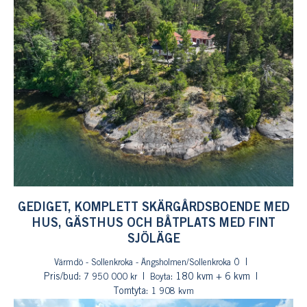
GEDIGET, KOMPLETT SKÄRGÅRDSBOENDE MED
HUS, GÄSTHUS OCH BÅTPLATS MED FINT
SJÖLÄGE
Värmdö - Sollenkroka - Ängsholmen/Sollenkroka Ö
Pris/bud:
: 180 kvm + 6 kvm
7 950 000 kr
Boyta
Tomtyta:
1 908 kvm