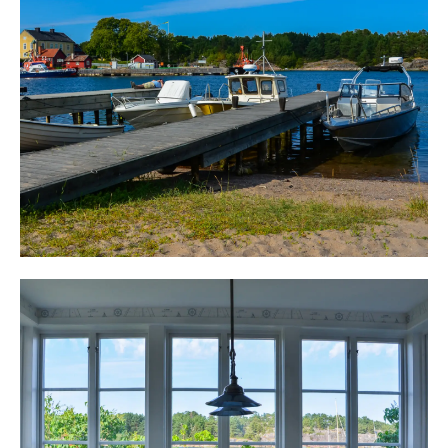
plats för utemöbler och solstolar.
Ingång sker från en trevlig entré och en hall möter.
Hallen finns korgar och plats för avhängning och direkt
slås man av öppenheten mellan kök, matplats,
sällskapsrum och punschveranda.
Öppenheten och den generösa takhöjden skapar rymd
och trivsel. Spröjsade fönster och fungerande kakelugn
skvallrar om en lång historia och ett hus som tillhör
bland de äldsta på ön.
Köket erbjuder maskinell utrustning med keramikhäll,
fläktkåpa i rostfritt, inbyggnadsugn, spis, microugn,
kyl/frys och från köket blickar man ut över hamnen och
mot veranda, matplats och sällskapsytor.
Här finns plats för matplats för 8-10 personer och plats
för flera soffgrupper.