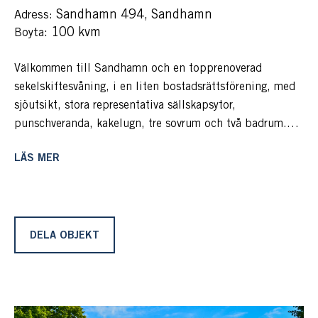
Sandhamn 494, Sandhamn
Adress:
: 100 kvm
Boyta
Välkommen till Sandhamn och en topprenoverad
sekelskiftesvåning, i en liten bostadsrättsförening, med
sjöutsikt, stora representativa sällskapsytor,
punschveranda, kakelugn, tre sovrum och två badrum.
Med följer även gästhus med fyra bäddar, tomt med två
LÄS MER
uteplatser med kvällssol och egen ingång. Båtplats för
en motorbåt på cirka 8 meter ingår på gemensam brygga,
precis nedanför.
Våningen är vinterbonad, ligger på entréplan, utan
trappor och hinder för dig som vill bo, gammal eller ung.
DELA OBJEKT
Totalt finns 12 sängplatser att njuta av livsstilsboendet
i ytterskärgården.
Till fastigheten kommer man med egen båt, förtöjning