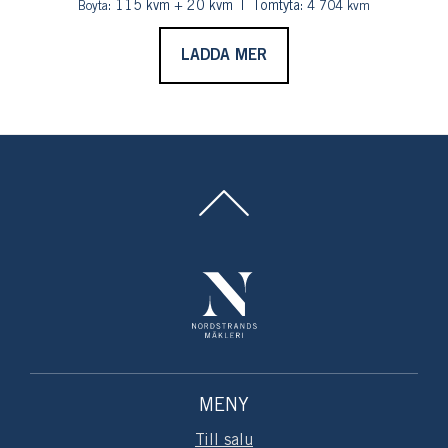
: 115 kvm + 20 kvm
Tomtyta:
Boyta
4 704 kvm
LADDA MER
MENY
Till salu