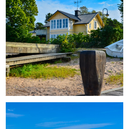
sker då längs med den gemensamma bryggan. Vill man
åka reguljärt är Sandhamn troligen skärgårdens mest
tillgängliga ö, med förbindelse året runt.
Från Stavsnäs går w-bolaget året runt och Tärnan under
sommarhalvåret och från Strandvägen inne i Stockholm
går Cinderella, via Gåshaga på Lidingö, till Sandhamn
och resan tar cirka 2 timmar.
Framme på ön tar promenaden, från den stora
ångbåtsbryggan, några minuter och snabbt möts man av
den grönskande syrenbersån som omger tomten. Ingång
sker från väster och den privata tomten möter.
Den "egna" tomten, på cirka 350 m², disponeras med
ensamrätt och två ordnade uteplatser finns för att följa
solen från förmiddag till nedgång. Tomten består av
gräsytor, rosenbuskar, syrener och plattsättningar.
Ett gästhus finns med fyra bäddar. Intill ett förråd med