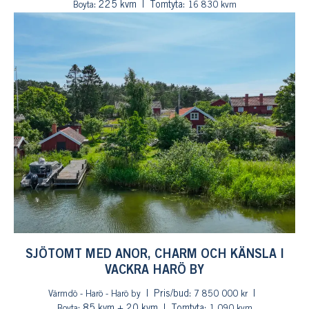
: 225 kvm
Tomtyta:
Boyta
16 830 kvm
SJÖTOMT MED ANOR, CHARM OCH KÄNSLA I
VACKRA HARÖ BY
Pris/bud:
Värmdö - Harö - Harö by
7 850 000 kr
: 85 kvm + 20 kvm
Tomtyta:
Boyta
1 090 kvm