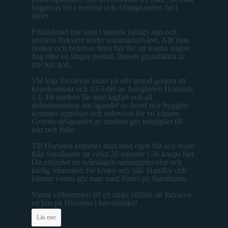
högarnas fyr i nordost och Almagrundets fyr i
söder.
Fritidshuset har varit i samma familjs ägo och
använts frekvent under sommarhalvåret. Allt man
önskar och behöver finns här för att stanna någon
dag eller en längre period. Husets grundskick är
mycket gott.
Vid köp förvärvas huset på ofri grund genom ett
köpekontrakt och 1:63-del av fastigheten Horssten
1:1. På marken får man lagfart och all
dokumentation om ägandet av huset och bygglov
kommer uppvisas och redovisas för en köpare.
Genom delägandet av marken ges möjlighet till
jakt och fiske.
Till Horssten kommer man med egen båt och resan
från Sandhamn tar cirka 20 minuter i 30 knops fart.
Ön erbjuder en svårslagen naturupplevelse och
härlig rekreation för kropp och själ. Handlar och
hämtar vatten gör man med fördel på Sandhamn.
Varmt välkommen till ett unikt tillfälle att förvärva
ett hus på Horssten i havsbandet!
Läs mer