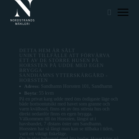
DETTA HEM ÄR SÅLT
UNIKT TILLFÄLLE ATT FÖRVÄRVA
ETT AV DE STÖRRE HUSEN PÅ
HORSSTEN PÅ UDDE MED EGEN
BRYGGA
SANDHAMNS YTTERSKÄRGÅRD -
HORSSTEN
Sandhamn Horssten 101, Sandhamn
Adress:
: 55 kvm
Boyta
På en privat karg udde med öns östligaste läge och
både horisontutsikt med havet som granne och
varm kvällssol, finns ett av öns största hus och
direkt nedanför finns en egen brygga.
Välkommen till ön Horssten, längst ut i
havsbandet, 7 distans öster om Sandhamn.
Horssten har så långt man kan se tillbaka i tiden,
varit ett viktigt fiskeläge.
Ön är idag bebyggd med åtta bodar. Huset köps på