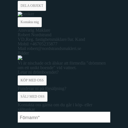
DELA OBJEKT
Kontakta mig
Ansvarig Mäklare
Robert Nordstrand
VD,Reg. fastighetsmäklare/Jur. Kand
Mobil
+46705235877
Mail
robert@nordstrandsmakleri.se
Bilder
Vi är nischade och älskar att förmedla "drömmen
om ett unikt boende" vid vattnet.
Letar ni drömboendet?
KÖP MED OSS
Funderar ni på försäljning?
SÄLJ MED OSS
Kontakta oss gärna om du går i köp- eller
säljtankar