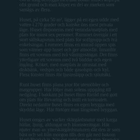
ofri grund och man köper en del av marken som
samägs av flera.
Huset, på cirka 50 m², ligger på en egen udde med
vatten i 270 grader och kanske öns mest privata
läge. Huset disponeras med veranda/matplats med
plats för minst sex personer. Rummet övergår i ett
stort sällskapsrum med plats för soffgrupp och två
enkelsängar. I rummet finns en murad öppen spis
som värmer upp huset och ger atmosfär. Innanför
finns ett sovrum med två våningssängar. Det finns
ytterligare ett sovrum med två bäddar och egen
ingång. Köket, med matplats är utrustat med
diskbänk, vedspis och både gasolspis och kyl.
Flera fönster finns för ljusinsläpp och sjöutsikt.
Runt huset finns plana ytor för utemöbler och
matgrupper. Här följer man solens uppgång till
nedgång. I bakkant på huset finns förråd med gott
om plats för förvaring och intill en torrtoalett.
Direkt nedanför huset finns en egen brygga med
skyddat läge. Här förtöjer man längsmed bryggan.
Huset omges av vacker skärgårdsnatur med karga
hällar, ljung, aldungar och blomsterängar. Här
njuter man av ytterskärgårdsnaturen där den är som
bäst och sol från morgon tills den går ned bakom
Harö/Björkskär. När det mörknat ser man Svenska