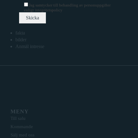
Jag samtycker till behandling av personuppgifter
enligt
integritetspolicy
fakta
bilder
Anmäl intresse
MENY
Till salu
Kommande
Sälj med oss