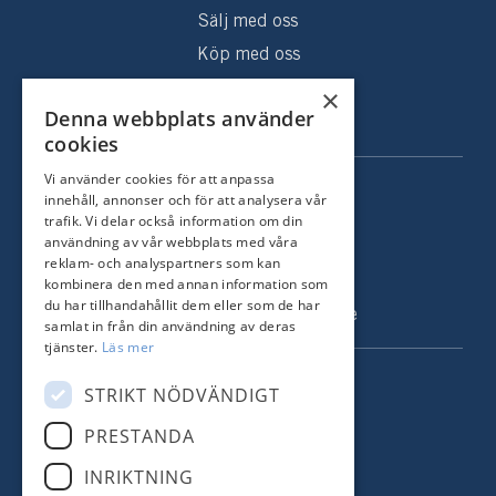
Sälj med oss
Köp med oss
Sålda hem
×
Denna webbplats använder
Om oss
cookies
Vi använder cookies för att anpassa
KONTAKT
innehåll, annonser och för att analysera vår
trafik. Vi delar också information om din
Strandvägen 67
användning av vår webbplats med våra
115 23 Stockholm
reklam- och analyspartners som kan
kombinera den med annan information som
Tel: +46 8 731 51 00
du har tillhandahållit dem eller som de har
info@nordstrandsmakleri.se
samlat in från din användning av deras
tjänster.
Läs mer
FÖLJ OSS
STRIKT NÖDVÄNDIGT
PRESTANDA
Facebook
INRIKTNING