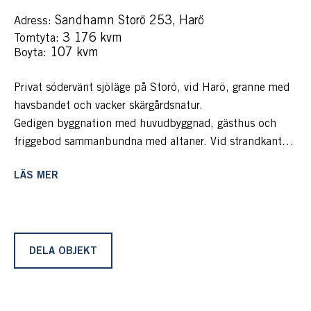
Sandhamn Storö 253, Harö
Adress:
: 3 176 kvm
Tomtyta
: 107 kvm
Boyta
Privat södervänt sjöläge på Storö, vid Harö, granne med
havsbandet och vacker skärgårdsnatur.
Gedigen byggnation med huvudbyggnad, gästhus och
friggebod sammanbundna med altaner. Vid strandkant
direkt nedanför tomten finns egen sjöstuga, sjöbod med
LÄS MER
bastu och stor brygganläggning med plats för ett aktivt
båt- och badliv. Allt är ordning och reda och smakfullt
renoverat. Här väntar ett bekymmersfritt boende med
hög standard.
DELA OBJEKT
Vi befinner oss i en av våra vackraste delar av skärgård
och genom ”Varghålet”, runt udden väntar vildmarken
med orörd natur och ett rikt djur- och växtliv. Sandhamn