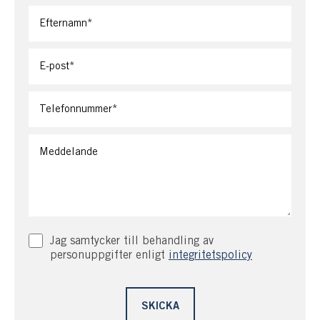
En friggebod finns med två sängar och plana gräsytor för
lek och spel.
Välkommen till ett komplett sjöläge som upplevs som
sjötomt!
Jag samtycker till behandling av
personuppgifter enligt
integritetspolicy