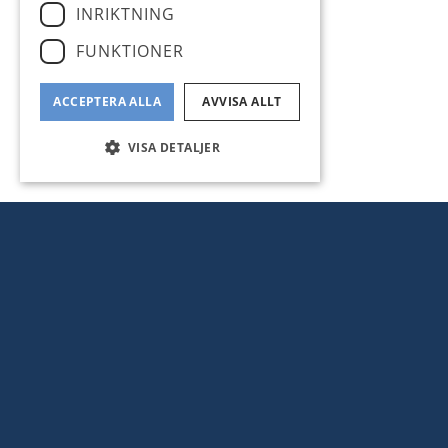
INRIKTNING
FUNKTIONER
ACCEPTERA ALLA
AVVISA ALLT
VISA DETALJER
CHARMIGT SJÖLÄGE,
SOM SJÖTOMT, MED 
SJÖBOD OCH STOR