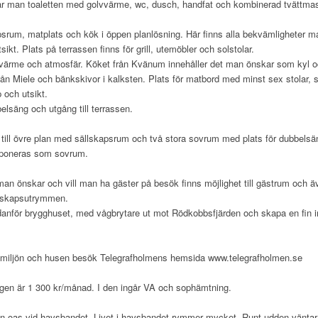
år man toaletten med golvvärme, wc, dusch, handfat och kombinerad tvättma
psrum, matplats och kök i öppen planlösning. Här finns alla bekvämligheter m
sikt. Plats på terrassen finns för grill, utemöbler och solstolar.
värme och atmosfär. Köket från Kvänum innehåller det man önskar som kyl oc
rån Miele och bänkskivor i kalksten. Plats för matbord med minst sex stolar, 
p och utsikt.
belsäng och utgång till terrassen.
 till övre plan med sällskapsrum och två stora sovrum med plats för dubbelsä
sponeras som sovrum.
man önskar och vill man ha gäster på besök finns möjlighet till gästrum och 
llskapsutrymmen.
anför brygghuset, med vågbrytare ut mot Rödkobbsfjärden och skapa en fin 
emiljön och husen besök Telegrafholmens hemsida www.telegrafholmen.se
ingen är 1 300 kr/månad. I den ingår VA och sophämtning.
en oas vid havsbandet. Livet i havsbandet rymmer mycket. Runt udden vän