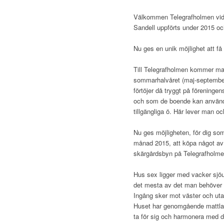
Välkommen Telegrafholmen vid
Sandell uppförts under 2015 oc
Nu ges en unik möjlighet att få
Till Telegrafholmen kommer man
sommarhalvåret (maj-september
förtöjer då tryggt på föreninge
och som de boende kan använda 
tillgängliga ö. Här lever man och
Nu ges möjligheten, för dig so
månad 2015, att köpa något av 
skärgårdsbyn på Telegrafholme
Hus sex ligger med vacker sjöu
det mesta av det man behöver fö
Ingång sker mot väster och uta
Huset har genomgående mattlack
ta för sig och harmonera med d