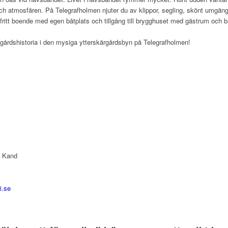
h atmosfären. På Telegrafholmen njuter du av klippor, segling, skönt umgän
fritt boende med egen båtplats och tillgång till brygghuset med gästrum och b
årdshistoria i den mysiga ytterskärgårdsbyn på Telegrafholmen!
. Kand
i.se