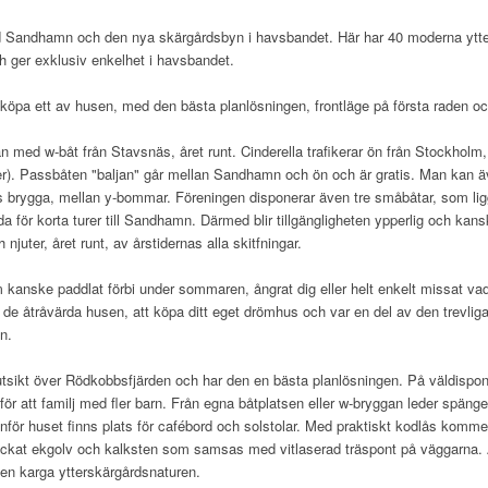
 Sandhamn och den nya skärgårdsbyn i havsbandet. Här har 40 moderna ytt
h ger exklusiv enkelhet i havsbandet.
 köpa ett av husen, med den bästa planlösningen, frontläge på första raden oc
 med w-båt från Stavsnäs, året runt. Cinderella trafikerar ön från Stockholm
). Passbåten "baljan" går mellan Sandhamn och ön och är gratis. Man kan 
ns brygga, mellan y-bommar. Föreningen disponerar även tre småbåtar, som ligge
för korta turer till Sandhamn. Därmed blir tillgängligheten ypperlig och kan
 njuter, året runt, av årstidernas alla skitfningar.
m kanske paddlat förbi under sommaren, ångrat dig eller helt enkelt missat va
de åtråvärda husen, att köpa ditt eget drömhus och var en del av den trevli
n.
tsikt över Rödkobbsfjärden och har den en bästa planlösningen. På väldispon
r att familj med fler barn. Från egna båtplatsen eller w-bryggan leder spänger
nför huset finns plats för cafébord och solstolar. Med praktiskt kodlås komme
at ekgolv och kalksten som samsas med vitlaserad träspont på väggarna. All
en karga ytterskärgårdsnaturen.