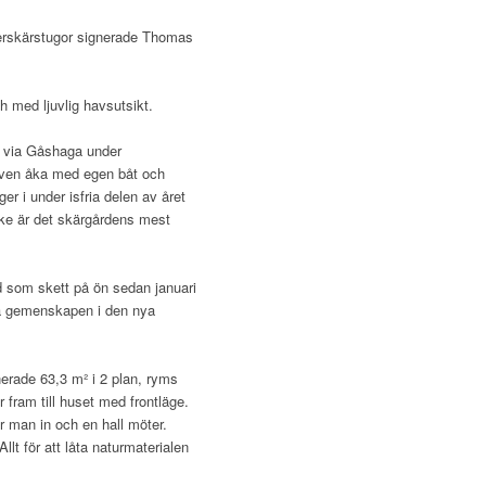
erskärstugor signerade Thomas
h med ljuvlig havsutsikt.
, via Gåshaga under
även åka med egen båt och
r i under isfria delen av året
ske är det skärgårdens mest
d som skett på ön sedan januari
ga gemenskapen i den nya
erade 63,3 m² i 2 plan, ryms
 fram till huset med frontläge.
r man in och en hall möter.
t för att låta naturmaterialen