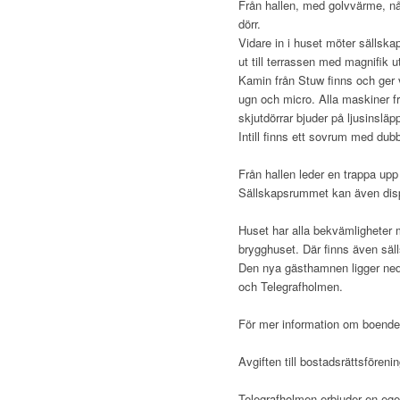
Från hallen, med golvvärme, n
dörr.
Vidare in i huset möter sällska
ut till terrassen med magnifik ut
Kamin från Stuw finns och ger 
ugn och micro. Alla maskiner f
skjutdörrar bjuder på ljusinsläp
Intill finns ett sovrum med dub
Från hallen leder en trappa upp
Sällskapsrummet kan även di
Huset har alla bekvämligheter 
brygghuset. Där finns även sä
Den nya gästhamnen ligger ned
och Telegrafholmen.
För mer information om boend
Avgiften till bostadsrättsfören
Telegrafholmen erbjuder en eg