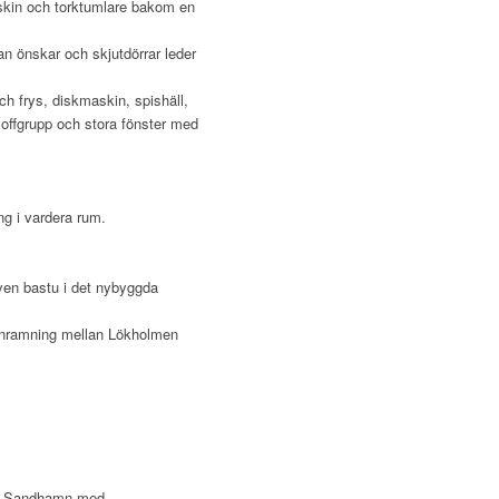
skin och torktumlare bakom en
an önskar och skjutdörrar leder
h frys, diskmaskin, spishäll,
soffgrupp och stora fönster med
ng i vardera rum.
även bastu i det nybyggda
inramning mellan Lökholmen
tar Sandhamn med