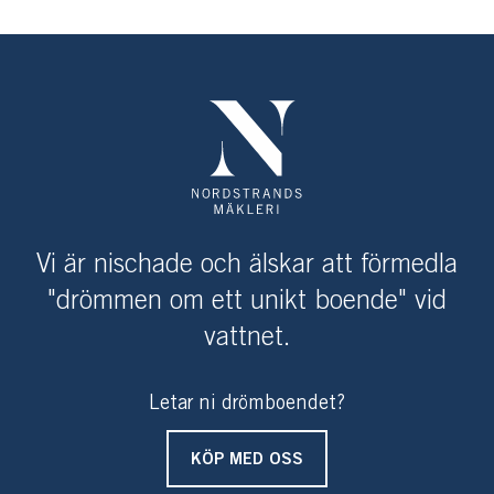
Stavsnäs, året runt. Cinderella trafikerar ön från
Stockholm, via Gåshaga under sommarhalvåret (maj-
september). Passbåten "baljan" går mellan Sandhamn
och ön och är gratis. Man kan även åka med egen båt
och förtöjer då tryggt på föreningens brygga, mellan y-
bommar. Föreningen disponerar även tre småbåtar, som
ligger i under isfria delen av året och som de boende kan
använda för korta turer till Sandhamn. Därmed blir
tillgängligheten ypperlig och kanske är det skärgårdens
Vi är nischade och älskar att förmedla
mest tillgängliga ö. Här lever man och njuter, året runt,
"drömmen om ett unikt boende" vid
av årstidernas alla skiftningar.
vattnet.
Nu ges möjligheten att förvärva ett fräscht och lite
använt hus med centralt läge i byn, med privat altan och
Letar ni drömboendet?
stor närhet till allt man behöver.
KÖP MED OSS
Hus 22 ligger med vacker sjöutsikt över Rödkobbsfjärden