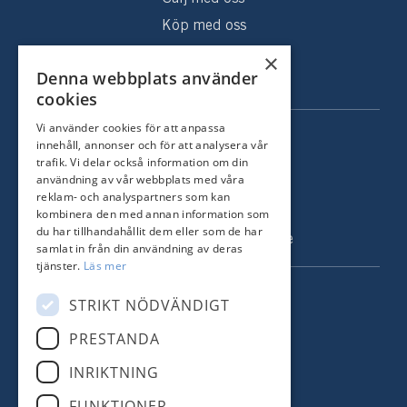
den ingår VA och sophämtning. Utöver den summan
Köp med oss
kommer uppvärmning och hushållsel på cirka 8 400 kr/
Sålda hem
×
år.
Denna webbplats använder
Om oss
Försäkring 480 kr/år.
cookies
Vi använder cookies för att anpassa
KONTAKT
Telegrafholmen erbjuder en egen oas vid havsbandet.
innehåll, annonser och för att analysera vår
trafik. Vi delar också information om din
Livet i havsbandet rymmer mycket. Runt udden väntar
Strandvägen 67
användning av vår webbplats med våra
Sandhamn med restaurangerna, människorna och
115 23 Stockholm
reklam- och analyspartners som kan
atmosfären. På Telegrafholmen njuter du av klippor,
kombinera den med annan information som
Tel: +46 8 731 51 00
du har tillhandahållit dem eller som de har
segling, skönt umgänge med familjen och vännerna. Ett
info@nordstrandsmakleri.se
samlat in från din användning av deras
funktionellt och bekymmersfritt boende med egen
tjänster.
Läs mer
båtplats och tillgång till brygghuset med gästrum och
FÖLJ OSS
STRIKT NÖDVÄNDIGT
bastu.
PRESTANDA
Facebook
Varmt välkomna att skapa skärgårdshistoria i den mysiga
INRIKTNING
ytterskärgårdsbyn på Telegrafholmen!
Instagram
FUNKTIONER