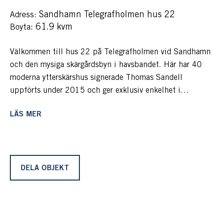
Sandhamn Telegrafholmen hus 22
Adress:
: 61.9 kvm
Boyta
Välkommen till hus 22 på Telegrafholmen vid Sandhamn
och den mysiga skärgårdsbyn i havsbandet. Här har 40
moderna ytterskärshus signerade Thomas Sandell
uppförts under 2015 och ger exklusiv enkelhet i
havsbandet med allt man önskar och behöver för att
LÄS MER
njuta av ett avkopplande skärgårdsliv med vänner, nära
och kära.
Nu ges möjligheten att få köpa ett av husen med den
bästa planlösningen, sjöutsikt och egen båtplats,
DELA OBJEKT
gemensam bastu och relax och goda förbindelser till
Sandhamn.
Till Telegrafholmen kommer man med W-båt från