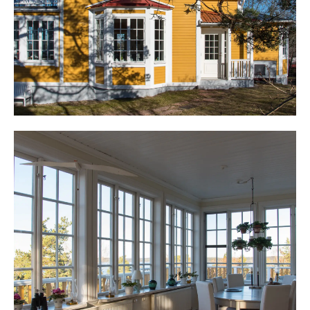
Det finns två ingångar. En från väster och den andra från
altanen in till köket. Från köksingången möter ett stort
lantkök som totalrenoverades år 2007. Köket är
platsbyggt och specialdesignat och erbjuder alla den
maskinella utrustning och sekelskifteskänsla man kan
önska sig. Generösa arbetsytor och plats för matbord
med fyra stolar. Från köket når man den stora verandan
med spröjsade fönster och en härlig känsla. Plats finns
för möbelgrupper av diverse slag. Från verandan njuter
man av utsikten i tre väderstreck.
Intill verandan finns sällskapsrum med burspråk och
murad spis med insatskamin. Plats finns för soppgrupp
och rummet blir tillgängligt med genomgång till kök och
veranda.
Vidare på planet finns entrén med hall för avhängning