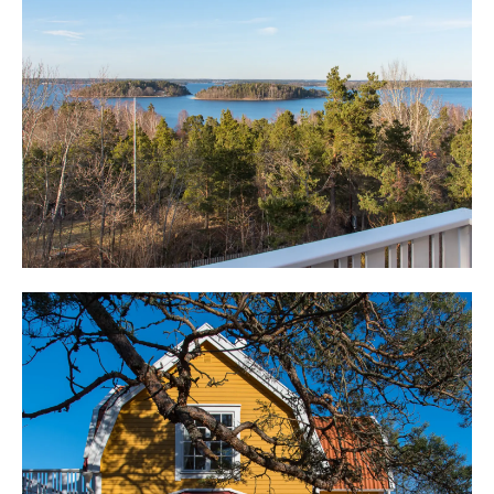
Framme på tomten sker parkering i carporten under
altanen eller i anslutning. Parkeringsvärme finns. Från
bilen är man inne i husen på någon minut. Direkt från
bilen når man soutterängplanet. Här finns ingång till
egen lägenhet med två rum och toalett med handfat.
Perfekt om barnen vill komma eller gå som de vill eller
kanske en extra hyresintäkt. Möjligheten finns även att
sätta in ett trinettkök.
Intill finns bastu, möjlighet till relax och stora
förvaringsutrymmen.
En trappa leder upp till entréplan som omges av stora
altandäck. Här finns plats att följa solen från sin
uppgång tills den går ned. Här lever man med en
fantastisk känsla och utsikten är levande mot Stegesund
och inloppet till Stockholm och alla stora fartyg som
passerar över Trälhavet.