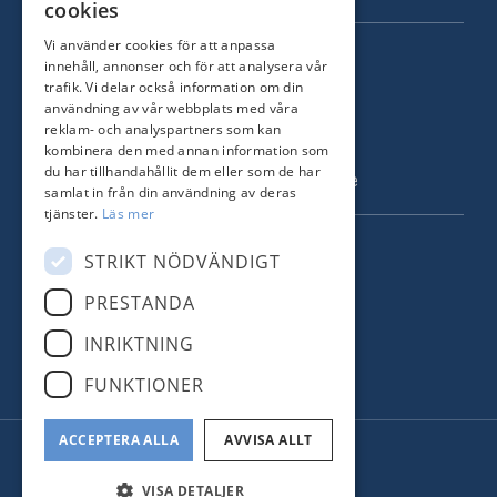
cookies
Vi använder cookies för att anpassa
KONTAKT
innehåll, annonser och för att analysera vår
trafik. Vi delar också information om din
Strandvägen 67
användning av vår webbplats med våra
115 23 Stockholm
reklam- och analyspartners som kan
kombinera den med annan information som
Tel: +46 8 731 51 00
du har tillhandahållit dem eller som de har
info@nordstrandsmakleri.se
samlat in från din användning av deras
tjänster.
Läs mer
FÖLJ OSS
STRIKT NÖDVÄNDIGT
PRESTANDA
Facebook
INRIKTNING
Instagram
FUNKTIONER
ACCEPTERA ALLA
AVVISA ALLT
© Nordstrands Mäkleri
Administration
VISA DETALJER