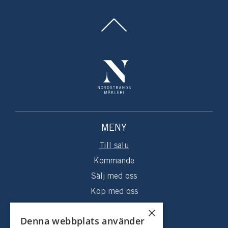
MENY
Till salu
Kommande
Sälj med oss
Köp med oss
Sålda hem
×
Denna webbplats använder
Om oss