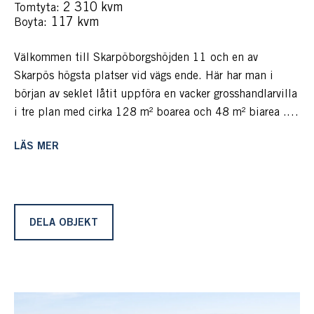
: 2 310 kvm
Tomtyta
: 117 kvm
Boyta
Välkommen till Skarpöborgshöjden 11 och en av
Skarpös högsta platser vid vägs ende. Här har man i
början av seklet låtit uppföra en vacker grosshandlarvilla
i tre plan med cirka 128 m² boarea och 48 m² biarea .
Huset blickar ut över Stegesund, Trälhavet och inloppet
LÄS MER
till Stockholm. Huset omges av stora altaner och
byggdes till 1993 till dagens fina skick. Huset har
mellan åren 2003-2009 totalrenoverats och här erbjuds
man en villa eller, som nuvarande ägare använt det, som
en weekendboende. Kakelugnar, öppna spisar och
DELA OBJEKT
representativa ytor och blir ständigt påmind om
sekelskiftescharmen. Vattnet omges Skarpö och
möjlighet till båtplats finns för vidare färd mot nya
upptäckter.