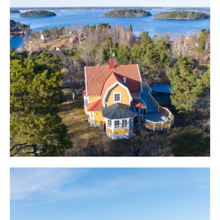
Vi befinner oss på Skarpö, strax utanför Vaxholm och hit
kommer man med bil och vägen leder hela vägen fram
till tomten. Via bilfärjorna från Vaxholm eller Stenslätten
på Värmdölandet tar man sig snabbt hit och färjorna går
med tät turtrafik, året runt. Från centrala Stockholm tar
resan med bil cirka en timma alternativt med
Waxholmsbåt till Skarpöborgs brygga och fem minuters
promenad från tomten. Sommartid är Stegesund levande
och det är enkelt för vänner och familj att komma förbi
land- eller sjövägen. Med egna båten ligger hela
skärgården utanför att besöka och kanske avnjuta
lunchen på Grinda eller kaffet på pittoreska
sommarcafeét vid Lillsved.
Centrala Vaxholm med affär, bageri, systembolag,
restauranger och mycket mera når man snabbt med bil
eller båt.