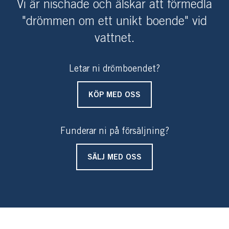
sekelskiftesromantiken, äter man frukost, lunch och
Vi är nischade och älskar att förmedla
middag på de stora altanerna och njuter av den levande
"drömmen om ett unikt boende" vid
utsikten av båtar på väg in och ut till Stegesund och av
vattnet.
den varma kvällssolen.
Under senare delen av 2017 beräknas kommunalt VA
Letar ni drömboendet?
anläggas.
KÖP MED OSS
Välkommen till ön Skarpö!
Funderar ni på försäljning?
SÄLJ MED OSS