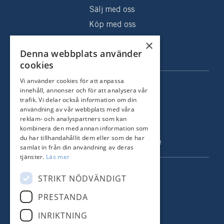
brygga där grannen har servitut för en båtplats med väg
Sälj med oss
längs tomtgränsen. Man får själv ha båt och använda
Köp med oss
bryggan för och bad och fiske.
Sålda hem
×
Denna webbplats använder
Om oss
Fastigheten har varit i samma familjs ägo sedan 1978
cookies
och genom åren har en rad förbättringar skett. Kontakta
Vi använder cookies för att anpassa
KONTAKT
gärna ansvarig mäklare för närmare information om vilka
innehåll, annonser och för att analysera vår
trafik. Vi delar också information om din
åtgärder som skett.
Strandvägen 67
användning av vår webbplats med våra
Med i köpet följer även Rindö 2:22 som är en liten
115 23 Stockholm
reklam- och analyspartners som kan
markbit i anslutning till stranden.
kombinera den med annan information som
Tel: +46 8 731 51 00
du har tillhandahållit dem eller som de har
info@nordstrandsmakleri.se
samlat in från din användning av deras
Fastigheten överlåtes med full friskrivning.
tjänster.
Läs mer
FÖLJ OSS
STRIKT NÖDVÄNDIGT
Läget, charmen och känslan ger nu en ny ägare chansen
att renovera, utveckla och föra stafettpinnen vidare till
PRESTANDA
Facebook
kommande generationer. Välkommen på visning!
INRIKTNING