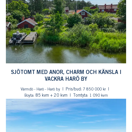
SJÖTOMT MED ANOR, CHARM OCH KÄNSLA I
VACKRA HARÖ BY
Pris/bud:
Värmdö - Harö - Harö by
7 850 000 kr
: 85 kvm + 20 kvm
Tomtyta:
Boyta
1 090 kvm