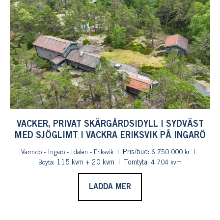
VACKER, PRIVAT SKÄRGÅRDSIDYLL I SYDVÄST
MED SJÖGLIMT I VACKRA ERIKSVIK PÅ INGARÖ
Pris/bud:
Värmdö - Ingarö - Idalen - Eriksvik
6 750 000 kr
: 115 kvm + 20 kvm
Tomtyta:
Boyta
4 704 kvm
LADDA MER