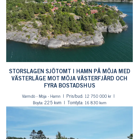
STORSLAGEN SJÖTOMT I HAMN PÅ MÖJA MED
VÄSTERLÄGE MOT MÖJA VÄSTERFJÄRD OCH
FYRA BOSTADSHUS
Pris/bud:
Värmdö - Möja - Hamn
12 750 000 kr
: 225 kvm
Tomtyta:
Boyta
16 830 kvm