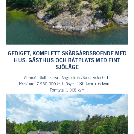
GEDIGET, KOMPLETT SKÄRGÅRDSBOENDE MED
HUS, GÄSTHUS OCH BÅTPLATS MED FINT
SJÖLÄGE
Värmdö - Sollenkroka - Ängsholmen/Sollenkroka Ö
Pris/bud:
: 180 kvm + 6 kvm
7 950 000 kr
Boyta
Tomtyta:
1 908 kvm