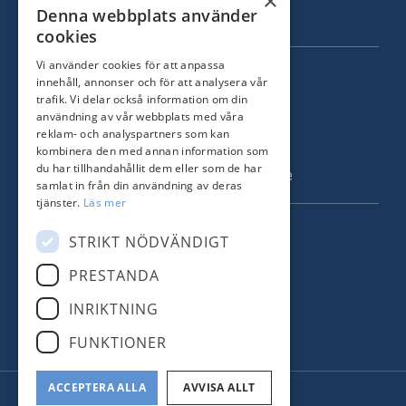
×
Denna webbplats använder
Om oss
cookies
Vi använder cookies för att anpassa
KONTAKT
innehåll, annonser och för att analysera vår
trafik. Vi delar också information om din
Strandvägen 67
användning av vår webbplats med våra
115 23 Stockholm
reklam- och analyspartners som kan
kombinera den med annan information som
Tel: +46 8 731 51 00
du har tillhandahållit dem eller som de har
info@nordstrandsmakleri.se
samlat in från din användning av deras
tjänster.
Läs mer
FÖLJ OSS
STRIKT NÖDVÄNDIGT
PRESTANDA
Facebook
INRIKTNING
Instagram
FUNKTIONER
ACCEPTERA ALLA
AVVISA ALLT
© Nordstrands Mäkleri