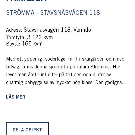
STRÖMMA - STAVSNÄSVÄGEN 118
Stavsnäsvägen 118, Värmdö
Adress:
: 3 122 kvm
Tomtyta
: 165 kvm
Boyta
Med ett ypperligt söderläge, mitt i skärgården och med
bilväg, finns denna sjötomt i populära Strömma. Här
lever man året runt eller på fritiden och njuter av
charmig bebyggelse av mycket hög klass. Den gedigna
Huvudbyggnaden på 225 m², i två plan, ligger i bakkant
LÄS MER
på tomten och blickar ut över inloppet till Strömma
kanal. Gästhus med badrum och eget hushåll och
dubbelgarage med elportar och kontor- och bastudel
ligger på varsin sida. Inramning blir komplett av
fjärrstyrda grindar, staket och buskar och här lever man
DELA OBJEKT