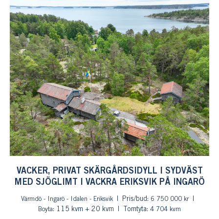
VACKER, PRIVAT SKÄRGÅRDSIDYLL I SYDVÄST
MED SJÖGLIMT I VACKRA ERIKSVIK PÅ INGARÖ
Pris/bud:
Värmdö - Ingarö - Idalen - Eriksvik
6 750 000 kr
: 115 kvm + 20 kvm
Tomtyta:
Boyta
4 704 kvm