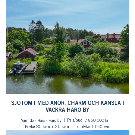
SJÖTOMT MED ANOR, CHARM OCH KÄNSLA I
VACKRA HARÖ BY
Pris/bud:
Värmdö - Harö - Harö by
7 850 000 kr
: 85 kvm + 20 kvm
Tomtyta:
Boyta
1 090 kvm