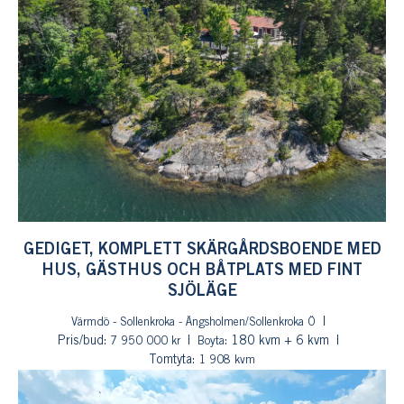
GEDIGET, KOMPLETT SKÄRGÅRDSBOENDE MED
HUS, GÄSTHUS OCH BÅTPLATS MED FINT
SJÖLÄGE
Värmdö - Sollenkroka - Ängsholmen/Sollenkroka Ö
Pris/bud:
: 180 kvm + 6 kvm
7 950 000 kr
Boyta
Tomtyta:
1 908 kvm