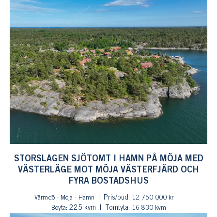
STORSLAGEN SJÖTOMT I HAMN PÅ MÖJA MED
VÄSTERLÄGE MOT MÖJA VÄSTERFJÄRD OCH
FYRA BOSTADSHUS
Pris/bud:
Värmdö - Möja - Hamn
12 750 000 kr
: 225 kvm
Tomtyta:
Boyta
16 830 kvm