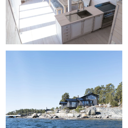
maximalt med ljusinsläpp och utsikt. Två sovrum finns
och ovanpå ett sovloft med plats för dubbelsängar.
Huvudbyggnaden på cirka 90 m² följer berget i olika
etager och från alla fönster är vattenkontakten slående,
precis som arkitekten ville. Huset har en sovrumsdel och
en sällskapsdel. Sällskapsdelen bjuder på generösa ytor
med takhöjd på 4,5 meter med kök i öppen planlösning.
Plats finns för matbord och soffgrupp och i hörnet finns
en murad öppen spis. Dubbeldörrar leder ut till altanen
och balkong.
Matlagning sker med stor närvaro och den maskinella
utrustning som önskas finns här.
En halv trappa leder upp till tv-rum. Här har man koll på
vad som händer och vacker utsikt mot Möja Västerfjärd.
En halv trappa ned möter hallen med klinker och från