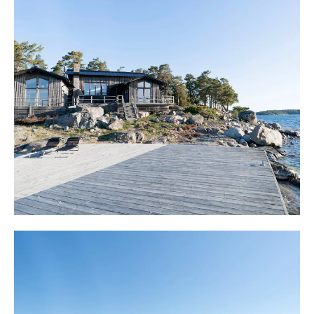
Hit kommer man med egen båt och resan från
exempelvis Vindövarvet, tar cirka 20 minuter. Resan går
över skyddade vatten utan att behöva passera öppna
fjärdar. Det går även att göra som nuvarande ägare gör, ta
båten från bostaden och snabbt är man ute och känner
den lugn och ro som infinner sig av att bo på en
skärgårdsö. Närmsta w-bryggor är Lådna och Norra
Stavsudda. Där finns även affär och båtmack.
Framme vid bryggan förtöjer man efter vindriktning på
boj eller längsmed bryggan. Bryggan är rejäl och gediget
byggt och här finns plats att duka upp den stora
midsommarlunchen med nära och kära. Bryggan leder
längs den ljuvliga stranden med flata hällar och martallar
runt udden. Från bryggan har man utsikt i 180 grader
mot Möja i öster och Lådna i väster.