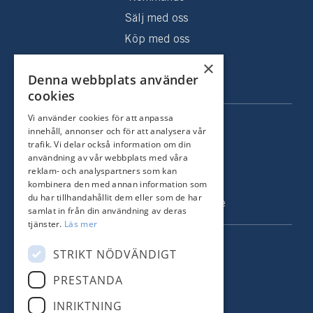
Sälj med oss
Köp med oss
Sålda hem
×
Denna webbplats använder
Om oss
cookies
Vi använder cookies för att anpassa
KONTAKT
innehåll, annonser och för att analysera vår
trafik. Vi delar också information om din
Strandvägen 67
användning av vår webbplats med våra
115 23 Stockholm
reklam- och analyspartners som kan
kombinera den med annan information som
Tel: +46 8 731 51 00
du har tillhandahållit dem eller som de har
info@nordstrandsmakleri.se
samlat in från din användning av deras
tjänster.
Läs mer
FÖLJ OSS
STRIKT NÖDVÄNDIGT
PRESTANDA
Facebook
INRIKTNING