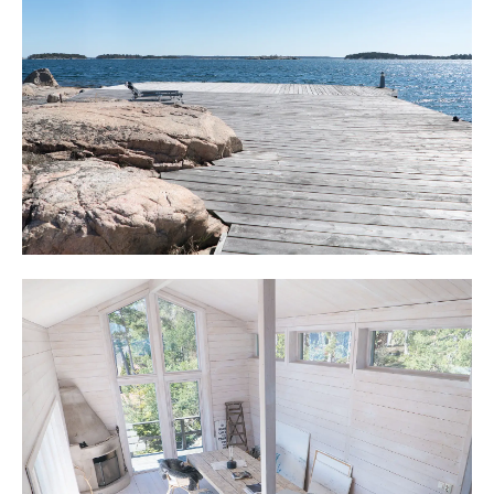
Vid bryggan finns en sjöbod med bastu, relax och sovrum
med dubbelsäng.
Den vedeldade bastun är stor med gott om plats och
mellan den och relaxen finns ett helkaklat utrymme för
en framtida dusch. Huset omges av en altan och
nedanför en sandstrand och stege för komma upp efter
att ha sprungit ut och hoppat i från bryggan.
Snabbt är man uppe vid huvudbyggnad och gästhus
format som en hästsko. Mellan dem finns en stor altan i
flera etager. Här sitter man skyddat såväl tidigt som sent
på säsongen och en eldstad finns för att grilla och ge
värme.
Gästhuset på cirka 35 m² inrymmer sällskapsrum och
sovrum i öppen planlösning. En altan omger huset och
två olika dubbeldörrar leder ut. Stora, höga fönster ger