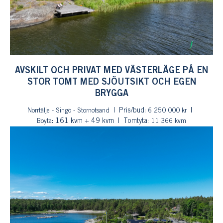
AVSKILT OCH PRIVAT MED VÄSTERLÄGE PÅ EN
STOR TOMT MED SJÖUTSIKT OCH EGEN
BRYGGA
Pris/bud:
Norrtälje - Singö - Stornotsand
6 250 000 kr
: 161 kvm + 49 kvm
Tomtyta:
Boyta
11 366 kvm