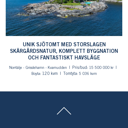
UNIK SJÖTOMT MED STORSLAGEN
SKÄRGÅRDSNATUR, KOMPLETT BYGGNATION
OCH FANTASTISKT HAVSLÄGE
Pris/bud:
Norrtälje - Grisslehamn - Kvarnudden
15 500 000 kr
: 120 kvm
Tomtyta:
Boyta
5 036 kvm