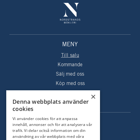
MENY
Till salu
Kommande
Sälj med oss
Köp med oss
Sålda hem
×
Denna webbplats använder
Om oss
cookies
Vi använder cookies för att anpassa
KONTAKT
innehåll, annonser och för att analysera vår
trafik. Vi delar också information om din
Strandvägen 67
användning av vår webbplats med våra